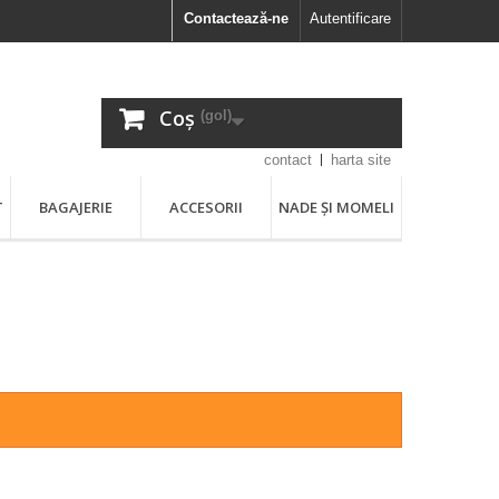
Contactează-ne
Autentificare
Coș
(gol)
contact
harta site
T
BAGAJERIE
ACCESORII
NADE ȘI MOMELI