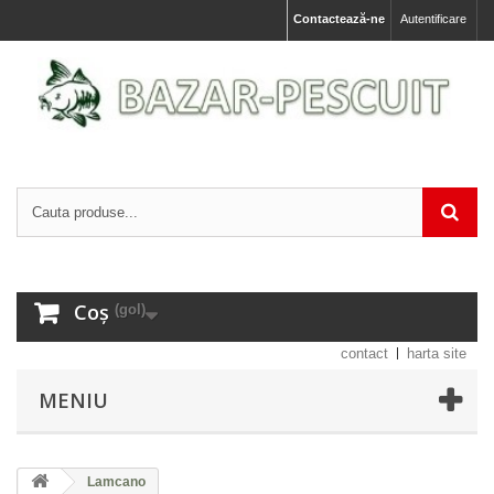
Contactează-ne
Autentificare
Coș
(gol)
contact
harta site
MENIU
Lamcano