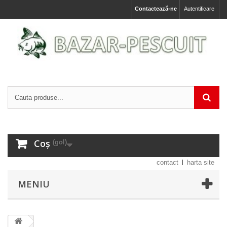
Contactează-ne
Autentificare
Coș
(gol)
contact
harta site
MENIU