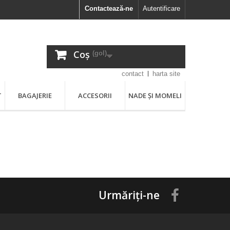
Contactează-ne
Autentificare
Coș
(gol)
contact
harta site
T
BAGAJERIE
ACCESORII
NADE ȘI MOMELI
Urmăriți-ne