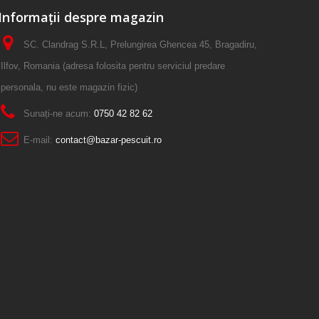
Informații despre magazin
SC. Clandrag S.R.L, Prelungirea Ghencea 45, Bragadiru,
Ilfov, Romania (adresa folosita pentru serviciul predare
personala, nu este magazin fizic)
Sunați-ne acum:
0750 42 82 62
E-mail:
contact@bazar-pescuit.ro