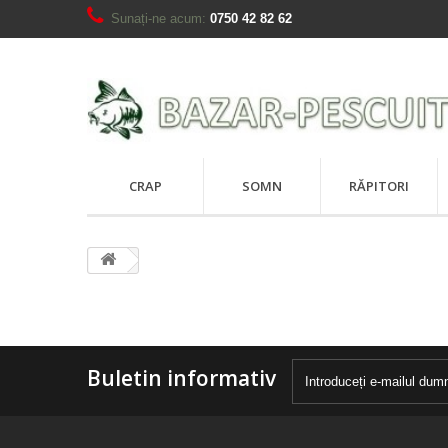
Sunați-ne acum:
0750 42 82 62
CRAP
SOMN
RĂPITORI
Buletin informativ