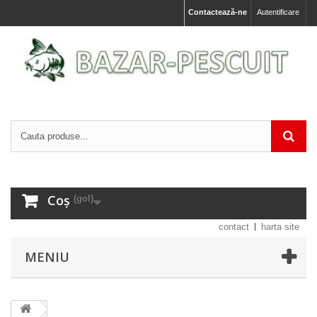
Contactează-ne
Autentificare
Coș
(gol)
contact
harta site
MENIU