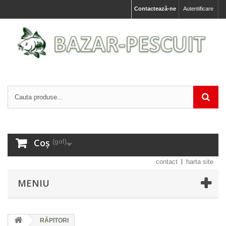
Contactează-ne
Autentificare
Coș
(gol)
contact
harta site
MENIU
RĂPITORI