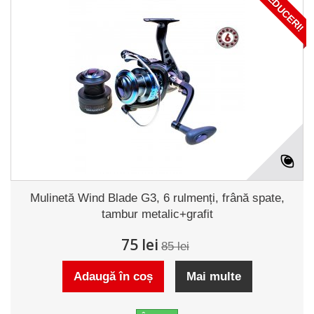
REDUCERI!
Mulinetă Wind Blade G3, 6 rulmenți, frână spate,
tambur metalic+grafit
75 lei
85 lei
Adaugă în coș
Mai multe