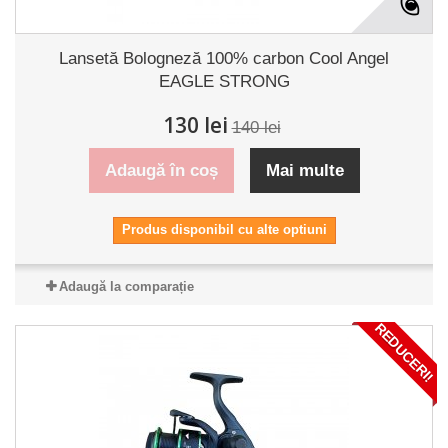
Lansetă Bologneză 100% carbon Cool Angel
EAGLE STRONG
130 lei
140 lei
Adaugă în coș
Mai multe
Produs disponibil cu alte optiuni
Adaugă la comparație
REDUCERI!