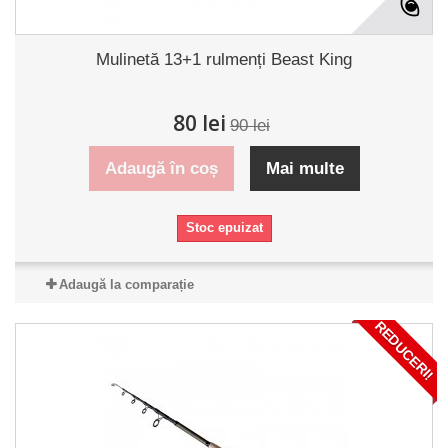
Mulinetă 13+1 rulmenți Beast King
80 lei
90 lei
Adaugă în coș
Mai multe
Stoc epuizat
Adaugă la comparație
REDUCERI!