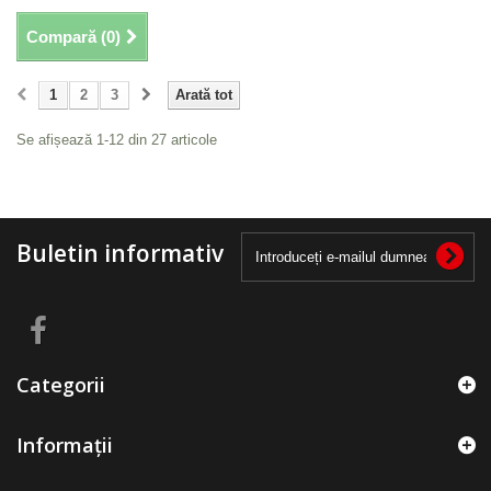
Compară (
0
)
1
2
3
Arată tot
Se afișează 1-12 din 27 articole
Buletin informativ
Categorii
Informații