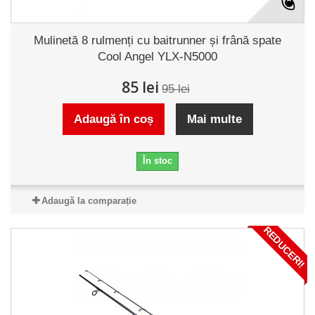
Mulinetă 8 rulmenți cu baitrunner și frână spate
Cool Angel YLX-N5000
85 lei
95 lei
Adaugă în coș
Mai multe
În stoc
Adaugă la comparație
REDUCERI!