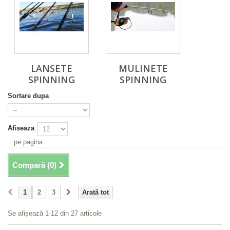
LANSETE
MULINETE
SPINNING
SPINNING
Sortare dupa
Afiseaza
pe pagina
Compară (
0
)
1
2
3
Arată tot
Se afișează 1-12 din 27 articole