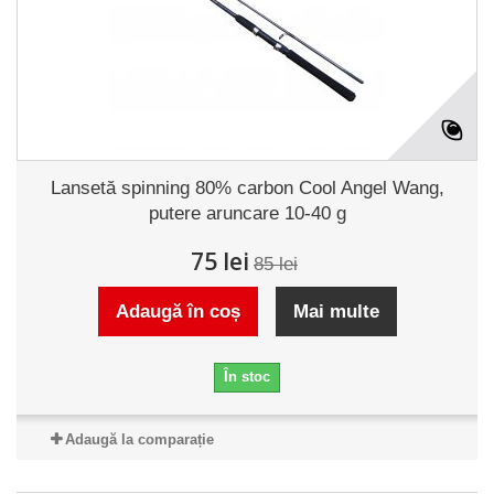
Lansetă spinning 80% carbon Cool Angel Wang,
putere aruncare 10-40 g
75 lei
85 lei
Adaugă în coș
Mai multe
În stoc
Adaugă la comparație