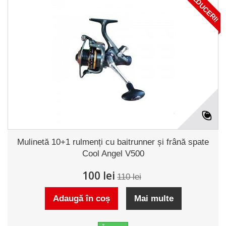
REDUCERI!
Mulinetă 10+1 rulmenți cu baitrunner și frână spate
Cool Angel V500
100 lei
110 lei
Adaugă în coș
Mai multe