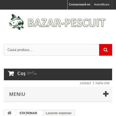
Contactează-ne
Autentificare
Coș
(gol)
contact
harta site
MENIU
STAȚIONAR
Lansete staționar