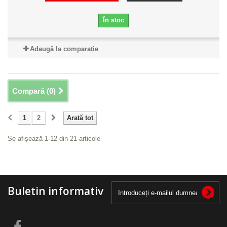
În stoc
Adaugă la comparație
Compară (
0
)
1
2
Arată tot
Se afișează 1-12 din 21 articole
Buletin informativ