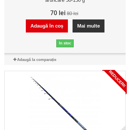
aruncare 50-150 g
70 lei
80 lei
Adaugă în coș
Mai multe
In stoc
Adaugă la comparație
REDUCERI!