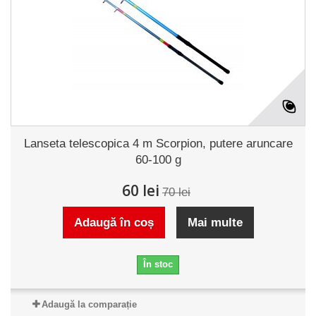
Lanseta telescopica 4 m Scorpion, putere aruncare
60-100 g
60 lei
70 lei
Adaugă în coș
Mai multe
În stoc
Adaugă la comparație