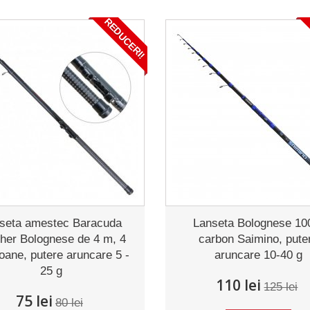
REDUCERI!
seta amestec Baracuda
Lanseta Bolognese 1
her Bolognese de 4 m, 4
carbon Saimino, pute
oane, putere aruncare 5 -
aruncare 10-40 g
25 g
110 lei
125 lei
75 lei
80 lei