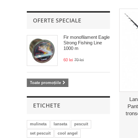
OFERTE SPECIALE
Fir monofilament Eagle
Strong Fishing Line
1000 m
60 lei
70 lei
Toate promoțiile
Lan
ETICHETE
Pant
trons
mulineta
lanseta
pescuit
set pescuit
cool angel