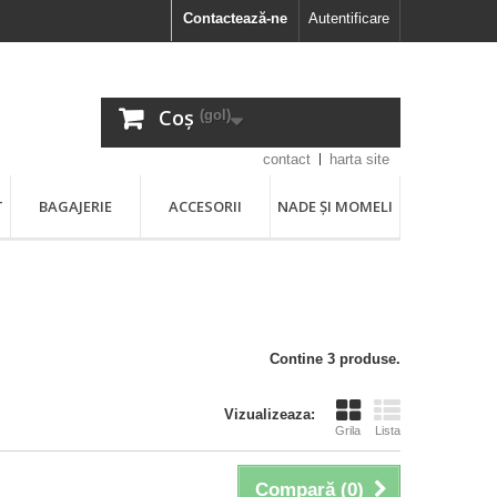
Contactează-ne
Autentificare
Coș
(gol)
contact
harta site
T
BAGAJERIE
ACCESORII
NADE ȘI MOMELI
Contine 3 produse.
Vizualizeaza:
Grila
Lista
Compară (
0
)