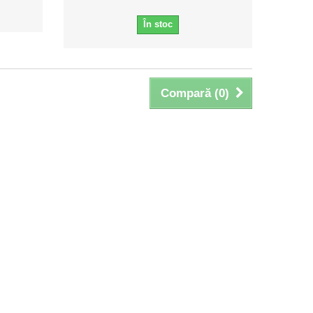
În stoc
Compară (
0
)