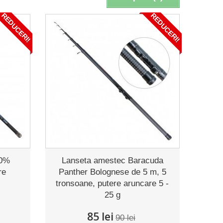
REDUCERI!
REDUCERI!
00%
Lanseta amestec Baracuda
re
Panther Bolognese de 5 m, 5
tronsoane, putere aruncare 5 -
25 g
85 lei
90 lei