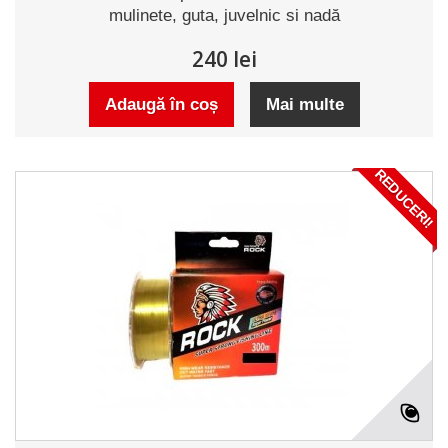
mulinete, guta, juvelnic si nadă
240 lei
Adaugă în coș
Mai multe
REDUCERI!