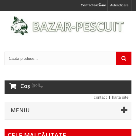
Contactează-ne
Autentificare
Coș
(gol)
contact
harta site
MENIU
CELE MAI CĂUTATE