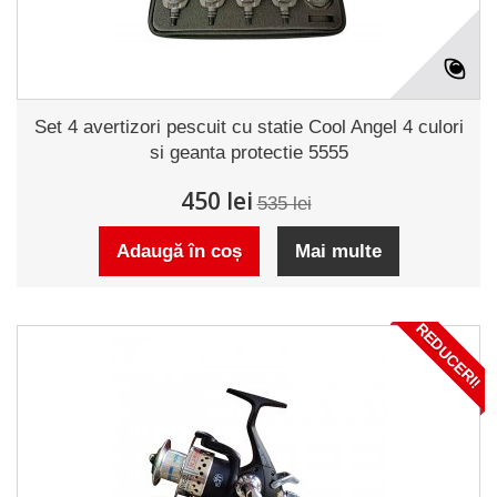
Set 4 avertizori pescuit cu statie Cool Angel 4 culori
si geanta protectie 5555
450 lei
535 lei
Adaugă în coș
Mai multe
REDUCERI!