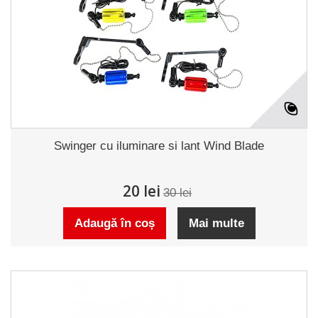
Swinger cu iluminare si lant Wind Blade
20 lei
30 lei
Adaugă în coș
Mai multe