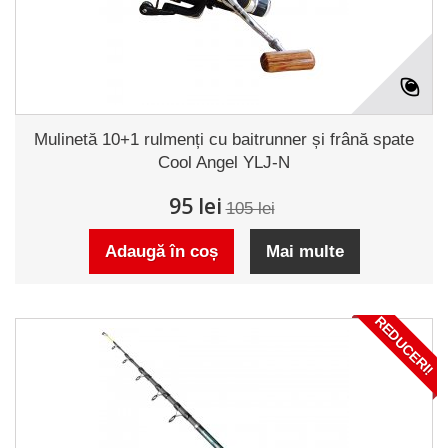
Mulinetă 10+1 rulmenți cu baitrunner și frână spate
Cool Angel YLJ-N
95 lei
105 lei
Adaugă în coș
Mai multe
REDUCERI!