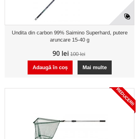
Undita din carbon 99% Saimino Superhard, putere
aruncare 15-40 g
90 lei
100 lei
Adaugă în coș
Mai multe
REDUCERI!