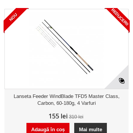
REDUCERI!
NOU
Lanseta Feeder WindBlade TFD5 Master Class,
Carbon, 60-180g, 4 Varfuri
155 lei
310 lei
Adaugă în coș
Mai multe