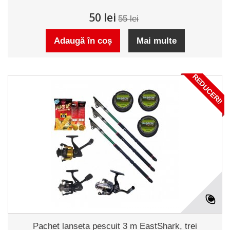
50 lei
55 lei
Adaugă în coș
Mai multe
REDUCERI!
Pachet lanseta pescuit 3 m EastShark, trei