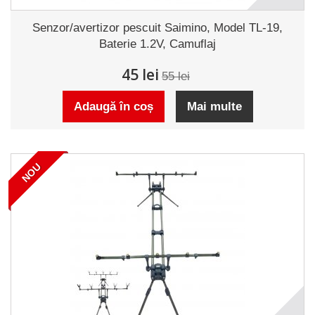
Senzor/avertizor pescuit Saimino, Model TL-19,
Baterie 1.2V, Camuflaj
45 lei
55 lei
Adaugă în coș
Mai multe
NOU