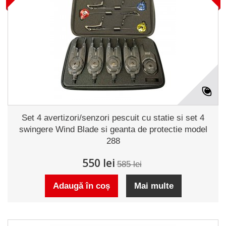
Set 4 avertizori/senzori pescuit cu statie si set 4
swingere Wind Blade si geanta de protectie model
288
550 lei
585 lei
Adaugă în coș
Mai multe