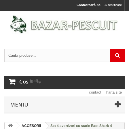
Contactează-ne
Autentificare
Coș
(gol)
contact
harta site
MENIU
ACCESORII
Set 4 avertizori cu statie East Shark 4