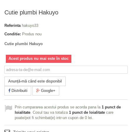
Cutie plumbi Hakuyo
Referinta
hakuyo33
Conditie:
Produs nou
Cutie plumbi Hakuyo
Acest produs nu mai este în stoc
Anunță-mă când este disponibil
Distribuiti
Google+
Prin cumpararea acestui produs se acorda pana la
1
punct de
loialitate
. Cosul tau va totaliza
1
punct de loialitate
care
poate/pot fi schimbat(e) intr-un cupon de
0 lei
.