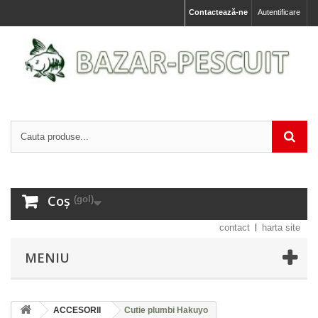
Contactează-ne
Autentificare
Coș
(gol)
contact
harta site
MENIU
ACCESORII
Cutie plumbi Hakuyo