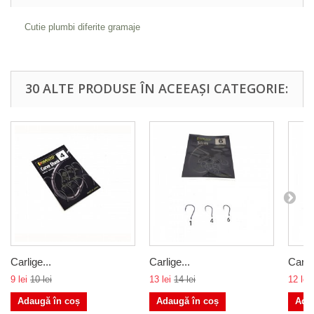
Cutie plumbi diferite gramaje
30 ALTE PRODUSE ÎN ACEEAȘI CATEGORIE:
Carlige...
Carlige...
Carlig
9 lei
10 lei
13 lei
14 lei
12 lei
Adaugă în coș
Adaugă în coș
Ada