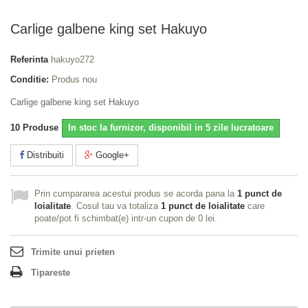
Carlige galbene king set Hakuyo
Referinta
hakuyo272
Conditie:
Produs nou
Carlige galbene king set Hakuyo
10
Produse
In stoc la furnizor, disponibil in 5 zile lucratoare
Distribuiti
Google+
Prin cumpararea acestui produs se acorda pana la
1
punct de
loialitate
. Cosul tau va totaliza
1
punct de loialitate
care
poate/pot fi schimbat(e) intr-un cupon de
0 lei
.
Trimite unui prieten
Tipareste