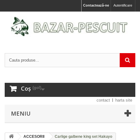
Contactează-ne
Autentificare
Coș
(gol)
contact
harta site
MENIU
ACCESORII
Carlige galbene king set Hakuyo