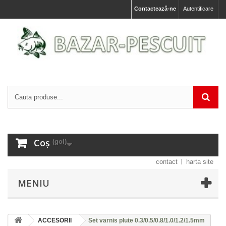
Contactează-ne
Autentificare
Coș
(gol)
contact
harta site
MENIU
ACCESORII
Set varnis plute 0.3/0.5/0.8/1.0/1.2/1.5mm