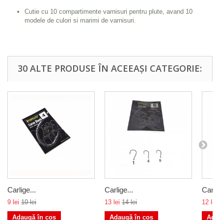
Cutie cu 10 compartimente varnisuri pentru plute, avand 10
modele de culori si marimi de varnisuri.
30 ALTE PRODUSE ÎN ACEEAȘI CATEGORIE:
Carlige...
Carlige...
Carlig
9 lei
10 lei
13 lei
14 lei
12 lei
Adaugă în coș
Adaugă în coș
Ada