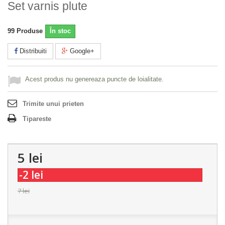
Set varnis plute
99
Produse
În stoc
Distribuiti
Google+
Acest produs nu genereaza puncte de loialitate.
Trimite unui prieten
Tipareste
5 lei
-2 lei
7 lei