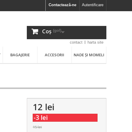
Contactează-ne
Autentificare
Coș
(gol)
contact
harta site
T
BAGAJERIE
ACCESORII
NADE ȘI MOMELI
12 lei
-3 lei
15 lei