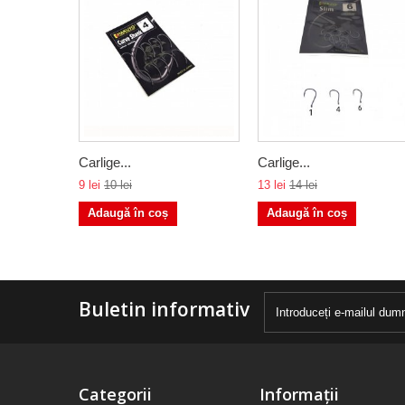
Carlige...
Carlige...
9 lei
10 lei
13 lei
14 lei
Adaugă în coș
Adaugă în coș
Buletin informativ
Categorii
Informații