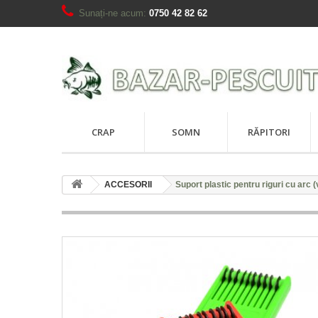
Sunați-ne acum:
0750 42 82 62
CRAP
SOMN
RĂPITORI
ACCESORII
Suport plastic pentru riguri cu arc 