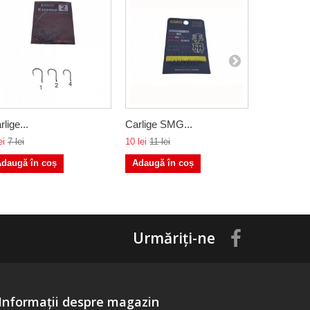
rlige...
Carlige SMG...
Carlige cu.
ei
7 lei
10 lei
11 lei
10 lei
10 lei
daugă în coș
Adaugă în coș
Urmăriți-ne
Informații despre magazin