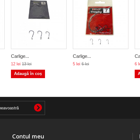
Carlige...
Carlige...
Ca
12 lei
13 lei
5 lei
6 lei
6 l
Adaugă în coș
A
Contul meu