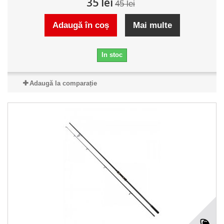
35 lei
45 lei
Adaugă în coș
Mai multe
In stoc
Adaugă la comparație