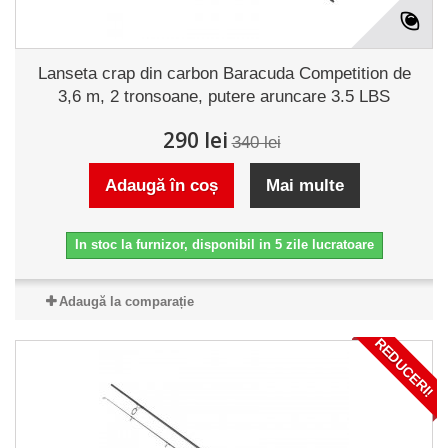
Lanseta crap din carbon Baracuda Competition de
3,6 m, 2 tronsoane, putere aruncare 3.5 LBS
290 lei
340 lei
Adaugă în coș
Mai multe
In stoc la furnizor, disponibil in 5 zile lucratoare
Adaugă la comparație
REDUCERI!