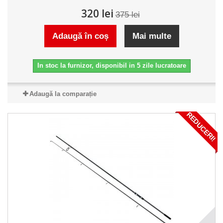
320 lei
375 lei
Adaugă în coș
Mai multe
In stoc la furnizor, disponibil in 5 zile lucratoare
Adaugă la comparație
REDUCERI!