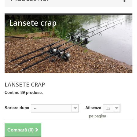
Lansete crap
LANSETE CRAP
Contine 89 produse.
Sortare dupa
Afiseaza
--
12
pe pagina
Compară (
0
)