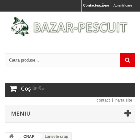
Contactează-ne
Autentificare
Coș
(gol)
contact
harta site
MENIU
CRAP
Lansete crap