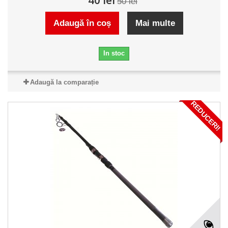
50 lei
Adaugă în coș
Mai multe
In stoc
Adaugă la comparație
REDUCERI!