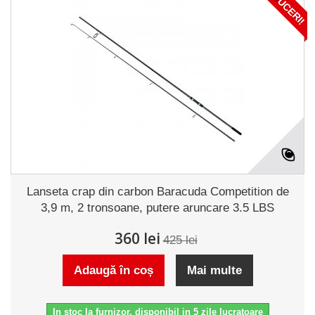
REDUCERI!
Lanseta crap din carbon Baracuda Competition de
3,9 m, 2 tronsoane, putere aruncare 3.5 LBS
360 lei
425 lei
Adaugă în coș
Mai multe
In stoc la furnizor, disponibil in 5 zile lucratoare