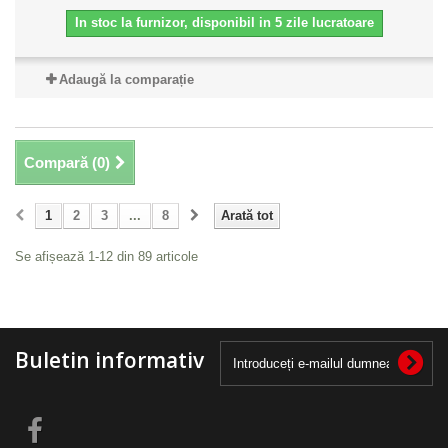
In stoc la furnizor, disponibil in 5 zile lucratoare
Adaugă la comparație
Compară (
0
)
1
2
3
...
8
Arată tot
Se afișează 1-12 din 89 articole
Buletin informativ