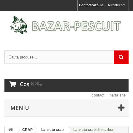
Contactează-ne
Autentificare
Coș
(gol)
contact
harta site
MENIU
CRAP
Lansete crap
Lanseta crap din carbon