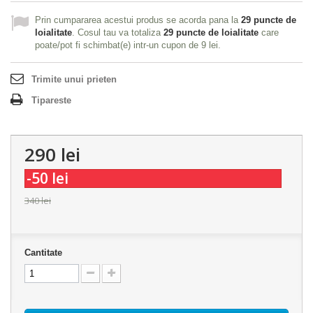
Prin cumpararea acestui produs se acorda pana la
29
puncte de
loialitate
. Cosul tau va totaliza
29
puncte de loialitate
care
poate/pot fi schimbat(e) intr-un cupon de
9 lei
.
Trimite unui prieten
Tipareste
290 lei
-50 lei
340 lei
Cantitate