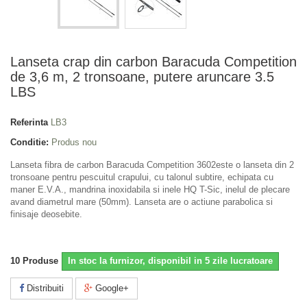
Lanseta crap din carbon Baracuda Competition
de 3,6 m, 2 tronsoane, putere aruncare 3.5
LBS
Referinta
LB3
Conditie:
Produs nou
Lanseta fibra de carbon Baracuda Competition 3602este o lanseta din 2
tronsoane pentru pescuitul crapului, cu talonul subtire, echipata cu
maner E.V.A., mandrina inoxidabila si inele HQ T-Sic, inelul de plecare
avand diametrul mare (50mm). Lanseta are o actiune parabolica si
finisaje deosebite.
10
Produse
In stoc la furnizor, disponibil in 5 zile lucratoare
Distribuiti
Google+