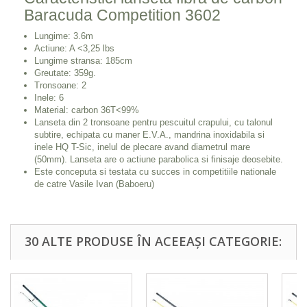
Baracuda Competition 3602
Lungime: 3.6m
Actiune: A <3,25 lbs
Lungime stransa: 185cm
Greutate: 359g.
Tronsoane: 2
Inele: 6
Material: carbon 36T<99%
Lanseta din 2 tronsoane pentru pescuitul crapului, cu talonul
subtire, echipata cu maner E.V.A., mandrina inoxidabila si
inele HQ T-Sic, inelul de plecare avand diametrul mare
(50mm). Lanseta are o actiune parabolica si finisaje deosebite.
Este conceputa si testata cu succes in competitiile nationale
de catre
Vasile Ivan (Baboeru)
30 ALTE PRODUSE ÎN ACEEAȘI CATEGORIE: