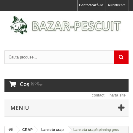
Contactează-ne
Autentificare
Coș
(gol)
contact
harta site
MENIU
CRAP
Lansete crap
Lanseta crap/spinning greu