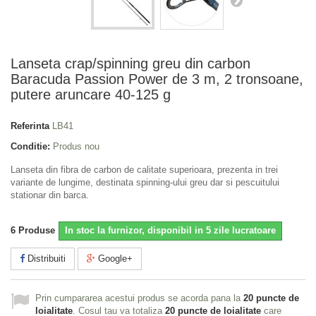
Lanseta crap/spinning greu din carbon
Baracuda Passion Power de 3 m, 2 tronsoane,
putere aruncare 40-125 g
Referinta
LB41
Conditie:
Produs nou
Lanseta din fibra de carbon de calitate superioara, prezenta in trei
variante de lungime, destinata spinning-ului greu dar si pescuitului
stationar din barca.
6
Produse
In stoc la furnizor, disponibil in 5 zile lucratoare
Distribuiti
Google+
Prin cumpararea acestui produs se acorda pana la
20
puncte de
loialitate
. Cosul tau va totaliza
20
puncte de loialitate
care