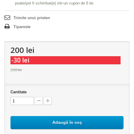
poate/pot fi schimbat(e) intr-un cupon de
6 lei
.
Trimite unui prieten
Tipareste
200 lei
-30 lei
230 lei
Cantitate
Adaugă în coș