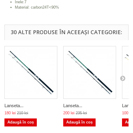
Inele:7
Material: carbon24T<90%
30 ALTE PRODUSE ÎN ACEEAȘI CATEGORIE:
Lanseta...
Lanseta...
Lanse
180 lei
210 lei
200 lei
235 lei
100 le
Adaugă în coș
Adaugă în coș
Ada