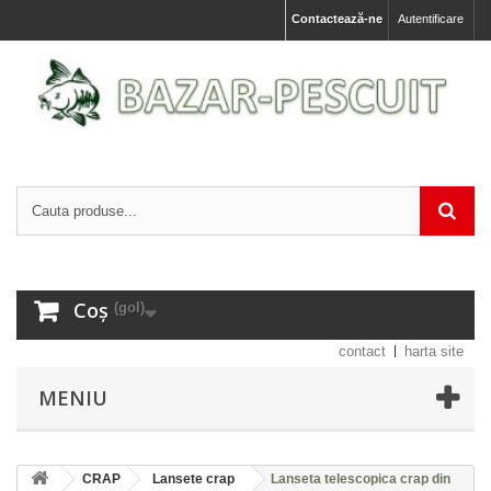
Contactează-ne
Autentificare
Coș
(gol)
contact
harta site
MENIU
CRAP
Lansete crap
Lanseta telescopica crap din