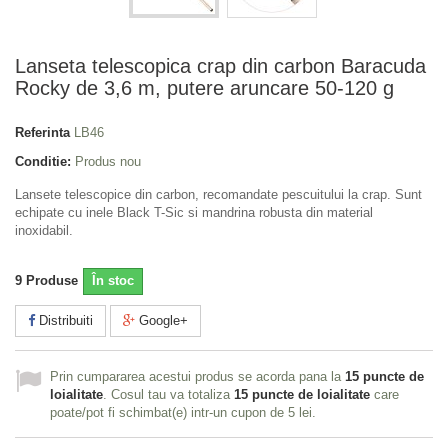
Lanseta telescopica crap din carbon Baracuda
Rocky de 3,6 m, putere aruncare 50-120 g
Referinta
LB46
Conditie:
Produs nou
Lansete telescopice din carbon, recomandate pescuitului la crap. Sunt
echipate cu inele Black T-Sic si mandrina robusta din material
inoxidabil.
9
Produse
În stoc
Distribuiti
Google+
Prin cumpararea acestui produs se acorda pana la
15
puncte de
loialitate
. Cosul tau va totaliza
15
puncte de loialitate
care
poate/pot fi schimbat(e) intr-un cupon de
5 lei
.