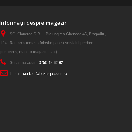
Informații despre magazin
SC. Clandrag S.R.L, Prelungirea Ghencea 45, Bragadiru,
Ilfov, Romania (adresa folosita pentru serviciul predare
personala, nu este magazin fizic)
Sunați-ne acum:
0750 42 82 62
E-mail:
contact@bazar-pescuit.ro