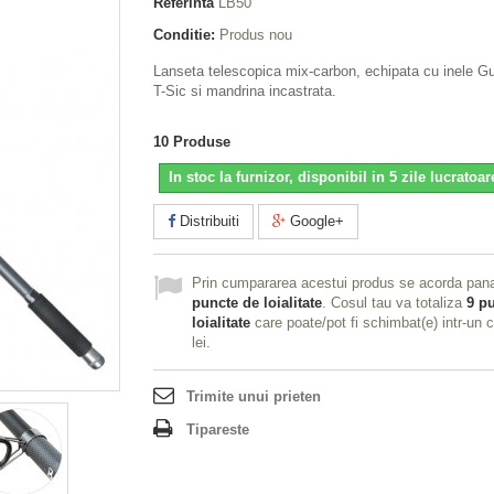
Referinta
LB50
Conditie:
Produs nou
Lanseta telescopica mix-carbon, echipata cu inele 
T-Sic si mandrina incastrata.
10
Produse
In stoc la furnizor, disponibil in 5 zile lucratoar
Distribuiti
Google+
Prin cumpararea acestui produs se acorda pan
puncte de loialitate
. Cosul tau va totaliza
9
pu
loialitate
care poate/pot fi schimbat(e) intr-un
lei
.
Trimite unui prieten
Tipareste