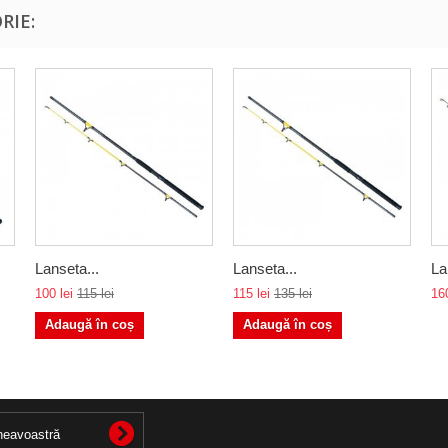
RIE:
Lanseta...
Lanseta...
La
100 lei
115 lei
115 lei
135 lei
160
Adaugă în coș
Adaugă în coș