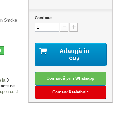
Cantitate
Gun Smoke
Adaugă în
e
coș
Comandă prin Whatsapp
a la
9
ncte de
 cupon de
3
Comandă telefonic