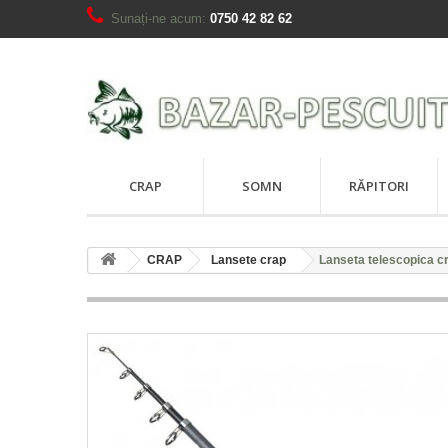
Sunați-ne acum:
0750 42 82 62
CRAP
SOMN
RĂPITORI
CRAP
Lansete crap
Lanseta telescopica c