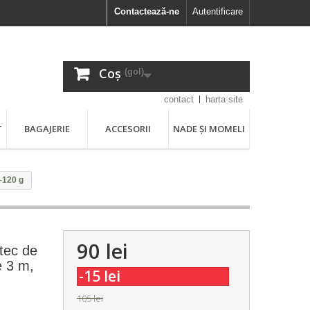
Contactează-ne
Autentificare
Coș
(gol)
contact
harta site
T
BAGAJERIE
ACCESORII
NADE ȘI MOMELI
-120 g
90 lei
tec de
e 3 m,
-15 lei
105 lei