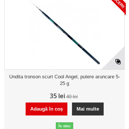
Undita tronson scurt Cool Angel, putere aruncare 5-
25 g
35 lei
40 lei
Adaugă în coș
Mai multe
În stoc