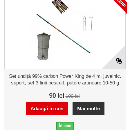
Set undiță 99% carbon Power King de 4 m, juvelnic,
suport, set 3 linii pescuit, putere aruncare 10-50 g
90 lei
100 lei
Adaugă în coș
Mai multe
În stoc