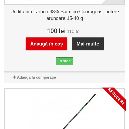
Undita din carbon 98% Saimino Courageos, putere
aruncare 15-40 g
100 lei
110 lei
Adaugă în coș
Mai multe
În stoc
Adaugă la comparație
REDUCERI!