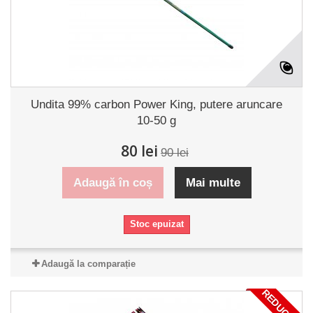
Undita 99% carbon Power King, putere aruncare
10-50 g
80 lei
90 lei
Adaugă în coș
Mai multe
Stoc epuizat
Adaugă la comparație
REDUCERI!