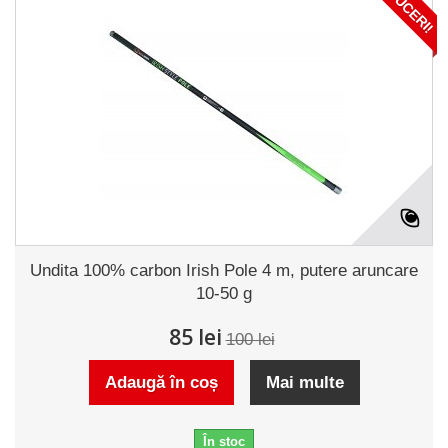
REDUCERI!
Undita 100% carbon Irish Pole 4 m, putere aruncare
10-50 g
85 lei
100 lei
Adaugă în coș
Mai multe
În stoc