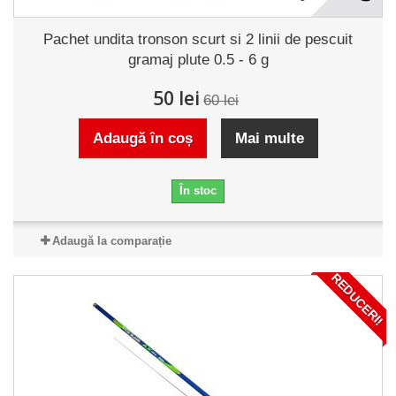
Pachet undita tronson scurt si 2 linii de pescuit
gramaj plute 0.5 - 6 g
50 lei
60 lei
Adaugă în coș
Mai multe
În stoc
Adaugă la comparație
REDUCERI!