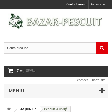
Contactează-ne
Autentificare
Coș
(gol)
contact
harta site
MENIU
STAȚIONAR
Pescuit la undiță