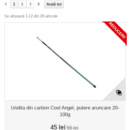
1
2
3
Arată tot
Se afișează 1-12 din 28 articole
REDUCERI!
Undita din carbon Cool Angel, putere aruncare 20-
100g
45 lei
55 lei