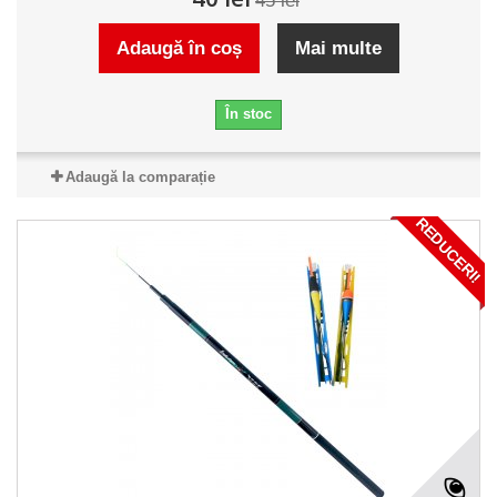
45 lei
Adaugă în coș
Mai multe
În stoc
Adaugă la comparație
REDUCERI!