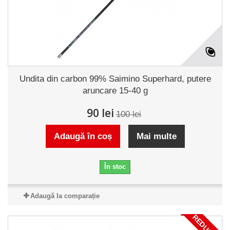
Undita din carbon 99% Saimino Superhard, putere
aruncare 15-40 g
90 lei
100 lei
Adaugă în coș
Mai multe
În stoc
Adaugă la comparație
REDUCERI!