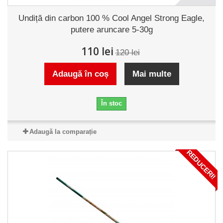
Undiță din carbon 100 % Cool Angel Strong Eagle,
putere aruncare 5-30g
110 lei
120 lei
Adaugă în coș
Mai multe
În stoc
Adaugă la comparație
REDUCERI!