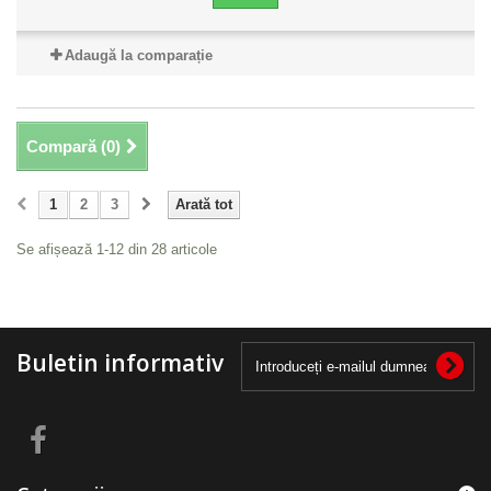
Adaugă la comparație
Compară (
0
)
1
2
3
Arată tot
Se afișează 1-12 din 28 articole
Buletin informativ