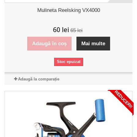
Mulineta Reelsking VX4000
60 lei
65 lei
Adaugă în coș
Mai multe
Stoc epuizat
Adaugă la comparație
REDUCERI!