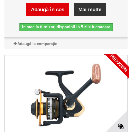
Adaugă în coș
Mai multe
In stoc la furnizor, disponibil in 5 zile lucratoare
Adaugă la comparație
REDUCERI!