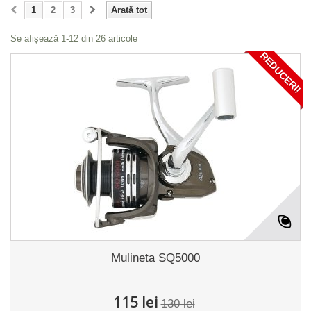
1
2
3
Arată tot
Se afișează 1-12 din 26 articole
REDUCERI!
Mulineta SQ5000
115 lei
130 lei