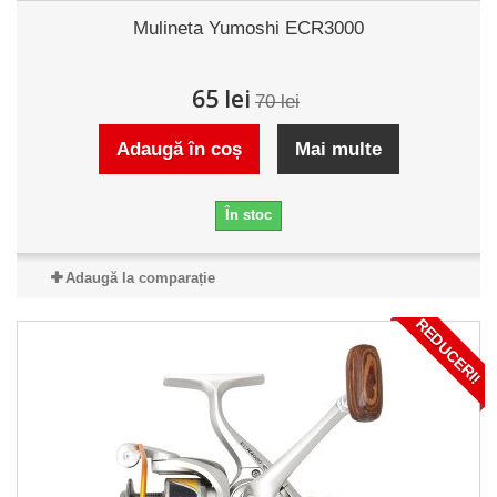
Mulineta Yumoshi ECR3000
65 lei
70 lei
Adaugă în coș
Mai multe
În stoc
Adaugă la comparație
REDUCERI!