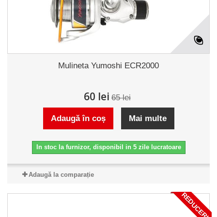
Mulineta Yumoshi ECR2000
60 lei
65 lei
Adaugă în coș
Mai multe
In stoc la furnizor, disponibil in 5 zile lucratoare
Adaugă la comparație
REDUCERI!