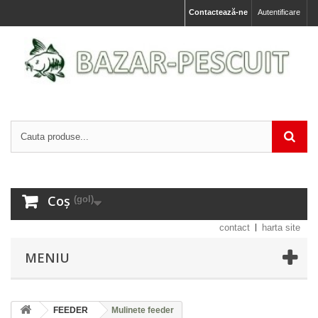
Contactează-ne
Autentificare
Coș
(gol)
contact
harta site
MENIU
FEEDER
Mulinete feeder