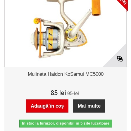
Mulineta Haidon KoSamui MC5000
85 lei
95 lei
Adaugă în coș
Mai multe
In stoc la furnizor, disponibil in 5 zile lucratoare