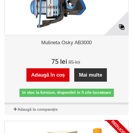
Mulineta Osky AB3000
75 lei
85 lei
Adaugă în coș
Mai multe
In stoc la furnizor, disponibil in 5 zile lucratoare
Adaugă la comparație
REDUCERI!