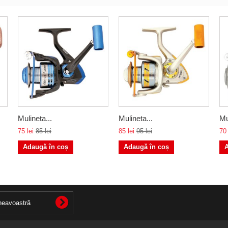
Mulineta...
Mulineta...
Mu
75 lei
85 lei
85 lei
95 lei
70 
Adaugă în coș
Adaugă în coș
A