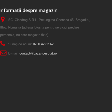
Informații despre magazin
SC. Clandrag S.R.L, Prelungirea Ghencea 45, Bragadiru,
Ilfov, Romania (adresa folosita pentru serviciul predare
personala, nu este magazin fizic)
Sunați-ne acum:
0750 42 82 62
E-mail:
contact@bazar-pescuit.ro