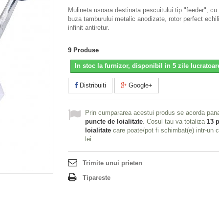
Mulineta usoara destinata pescuitului tip "feeder", cu 
buza tamburului metalic anodizate, rotor perfect echili
infinit antiretur.
9
Produse
In stoc la furnizor, disponibil in 5 zile lucratoar
Distribuiti
Google+
Prin cumpararea acestui produs se acorda pan
puncte de loialitate
. Cosul tau va totaliza
13
p
loialitate
care poate/pot fi schimbat(e) intr-un
lei
.
Trimite unui prieten
Tipareste