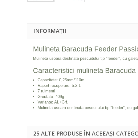
INFORMAȚII
Mulineta Baracuda Feeder Passi
Mulineta usoara destinata pescuitului tip "feeder", cu galetul
Caracteristici mulineta Baracud
Capacitate: 0,25mm/110m
Raport recuperare: 5.2:1
7 rulmenti
Greutate: 409g.
Variante: Al.+Grf.
Mulineta usoara destinata pescuitului tip "feeder", cu gale
25 ALTE PRODUSE ÎN ACEEAȘI CATEGO