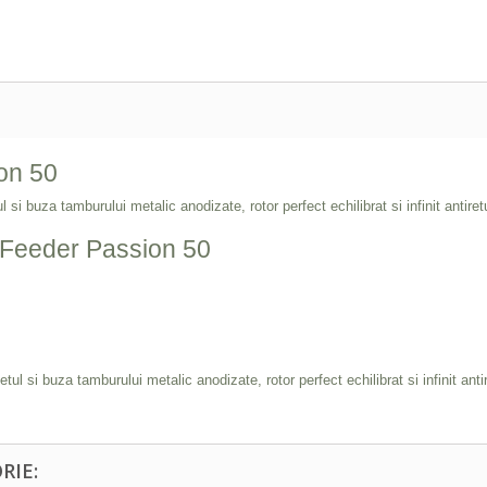
on 50
 si buza tamburului metalic anodizate, rotor perfect echilibrat si infinit antiret
a Feeder Passion 50
tul si buza tamburului metalic anodizate, rotor perfect echilibrat si infinit antir
RIE: