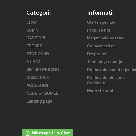
Categorii
Informații
CRAP
Oferte speciale
SOMN
Produse noi
RĂPITORI
Magazinele noastre
FEEDER
Contactează-ne
STAȚIONAR
Despre noi
MUSCĂ
Termeni și condiții
SETURI PESCUIT
Politica de confidențialita
BAGAJERIE
Politica de utilizare
Cookie-uri
ACCESORII
Harta site-ului
NADE ȘI MOMELI
Landing page
Whataspp Live Chat