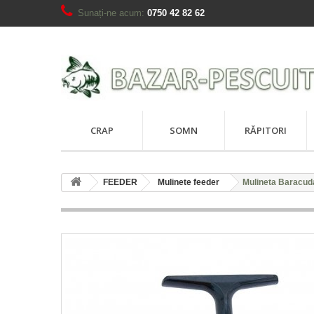
Sunați-ne acum:
0750 42 82 62
CRAP
SOMN
RĂPITORI
FEEDER
Mulinete feeder
Mulineta Baracud