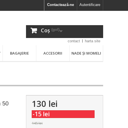
Contactează-ne
Autentificare
Coș
(gol)
contact
harta site
T
BAGAJERIE
ACCESORII
NADE ȘI MOMELI
130 lei
n 50
-15 lei
145 lei