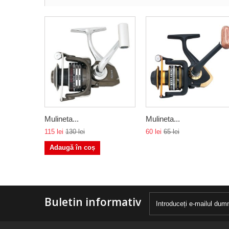
Mulineta...
Mulineta...
115 lei
130 lei
60 lei
65 lei
Adaugă în coș
Buletin informativ