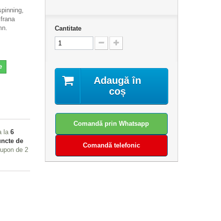
spinning,
 frana
mn.
Cantitate
e
Adaugă în
coș
Comandă prin Whatsapp
a la
6
ncte de
Comandă telefonic
 cupon de
2