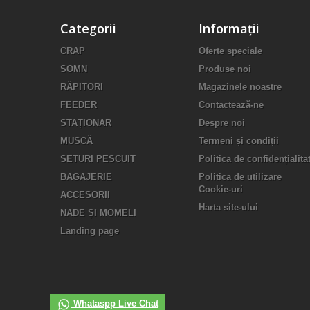
Categorii
Informații
CRAP
Oferte speciale
SOMN
Produse noi
RĂPITORI
Magazinele noastre
FEEDER
Contactează-ne
STAȚIONAR
Despre noi
MUSCĂ
Termeni și condiții
SETURI PESCUIT
Politica de confidențialita
BAGAJERIE
Politica de utilizare
Cookie-uri
ACCESORII
Harta site-ului
NADE ȘI MOMELI
Landing page
Whataspp Live Chat