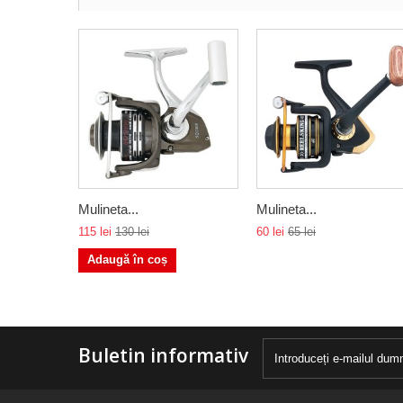
Mulineta...
Mulineta...
115 lei
130 lei
60 lei
65 lei
Adaugă în coș
Buletin informativ