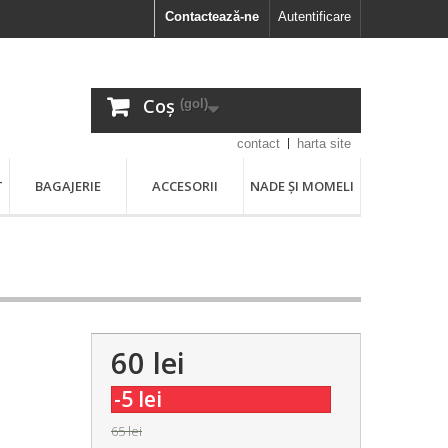
Contactează-ne
Autentificare
Coș
(gol)
contact
harta site
T
BAGAJERIE
ACCESORII
NADE ȘI MOMELI
60 lei
-5 lei
65 lei