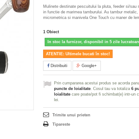
Mulinete destinate pescuitului la pluta, feeder si/sau 
in functie de marimea tamburului. Au tambur metalic,
micrometrica si manivela One Touch cu maner de le
1
Obiect
In stoc la furnizor, disponibil in 5 zile lucratoar
ATENTIE: Ultimele bucati în stoc!
Distribuiti
Google+
Prin cumpararea acestui produs se acorda pan
puncte de loialitate
. Cosul tau va totaliza
6
pu
loialitate
care poate/pot fi schimbat(e) intr-un
lei
.
Trimite unui prieten
Tipareste