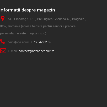
Informații despre magazin
SC. Clandrag S.R.L, Prelungirea Ghencea 45, Bragadiru,
Ilfov, Romania (adresa folosita pentru serviciul predare
personala, nu este magazin fizic)
Sunați-ne acum:
0750 42 82 62
E-mail:
contact@bazar-pescuit.ro