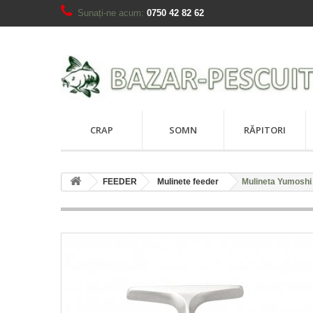
Sunați-ne acum:
0750 42 82 62
CRAP
SOMN
RĂPITORI
FEEDER
Mulinete feeder
Mulineta Yumosh