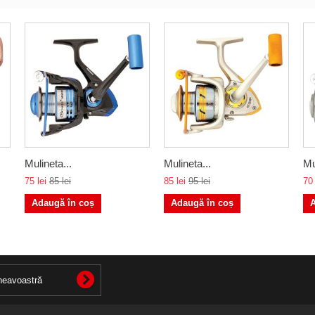
Mulineta...
Mulineta...
Mu
75 lei
85 lei
85 lei
95 lei
70 
Adaugă în coș
Adaugă în coș
A