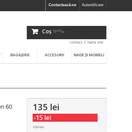
Contactează-ne
Autentificare
Coș
(gol)
contact
harta site
T
BAGAJERIE
ACCESORII
NADE ȘI MOMELI
135 lei
on 60
-15 lei
150 lei