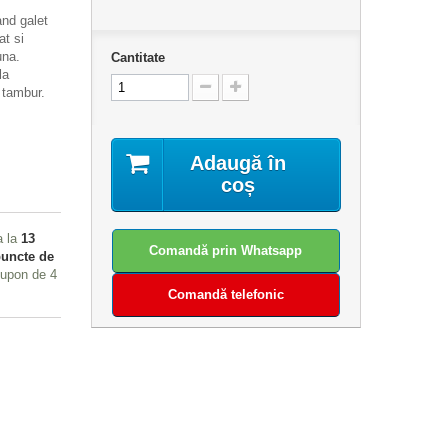
and galet
at si
una.
Cantitate
la
 tambur.
Adaugă în
coș
a la
13
Comandă prin Whatsapp
uncte de
 cupon de
4
Comandă telefonic