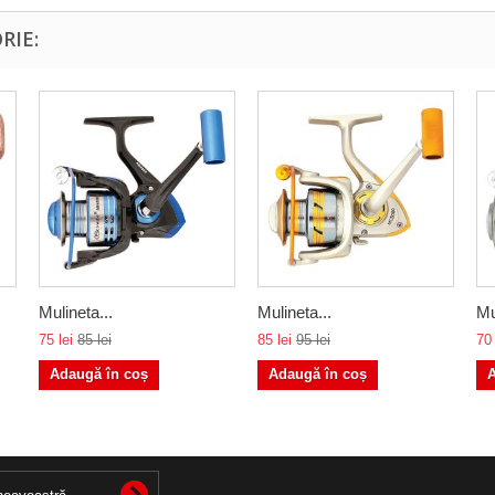
RIE:
Mulineta...
Mulineta...
Mu
75 lei
85 lei
85 lei
95 lei
70 
Adaugă în coș
Adaugă în coș
A