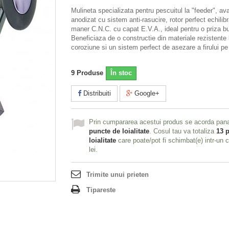
Mulineta specializata pentru pescuitul la "feeder", av
anodizat cu sistem anti-rasucire, rotor perfect echilibr
maner C.N.C. cu capat E.V.A., ideal pentru o priza b
Beneficiaza de o constructie din materiale rezistente 
coroziune si un sistem perfect de asezare a firului pe
9
Produse
În stoc
Distribuiti
Google+
Prin cumpararea acestui produs se acorda pan
puncte de loialitate
. Cosul tau va totaliza
13
p
loialitate
care poate/pot fi schimbat(e) intr-un
lei
.
Trimite unui prieten
Tipareste