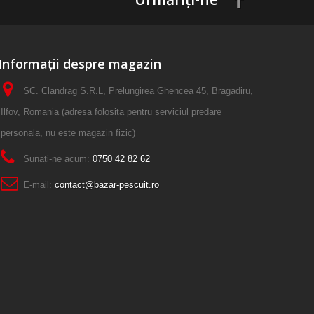
Informații despre magazin
SC. Clandrag S.R.L, Prelungirea Ghencea 45, Bragadiru,
Ilfov, Romania (adresa folosita pentru serviciul predare
personala, nu este magazin fizic)
Sunați-ne acum:
0750 42 82 62
E-mail:
contact@bazar-pescuit.ro