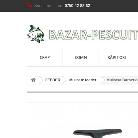
Sunați-ne acum:
0750 42 82 62
CRAP
SOMN
RĂPITORI
FEEDER
Mulinete feeder
Mulineta Baracud