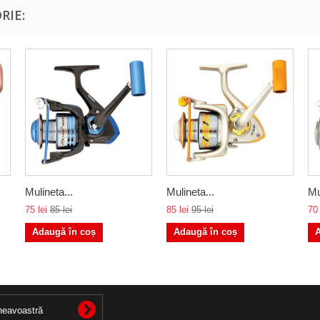
RIE:
Mulineta...
Mulineta...
Mu
75 lei
85 lei
85 lei
95 lei
70 
Adaugă în coș
Adaugă în coș
A