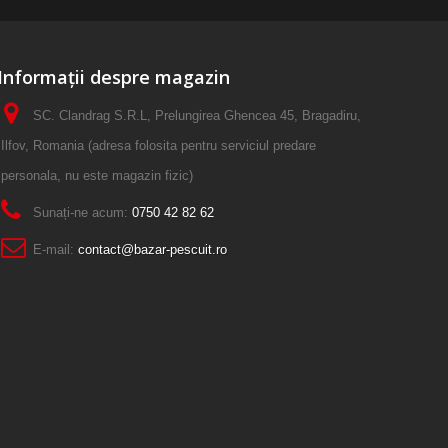
Informații despre magazin
SC. Clandrag S.R.L, Prelungirea Ghencea 45, Bragadiru,
Ilfov, Romania (adresa folosita pentru serviciul predare
personala, nu este magazin fizic)
Sunați-ne acum:
0750 42 82 62
E-mail:
contact@bazar-pescuit.ro