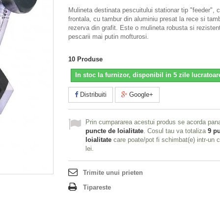
Mulineta destinata pescuitului stationar tip "feeder", 
frontala, cu tambur din aluminiu presat la rece si tam
rezerva din grafit. Este o mulineta robusta si rezisten
pescarii mai putin mofturosi.
10
Produse
In stoc la furnizor, disponibil in 5 zile lucratoar
Distribuiti
Google+
Prin cumpararea acestui produs se acorda pan
puncte de loialitate
. Cosul tau va totaliza
9
pu
loialitate
care poate/pot fi schimbat(e) intr-un
lei
.
Trimite unui prieten
Tipareste