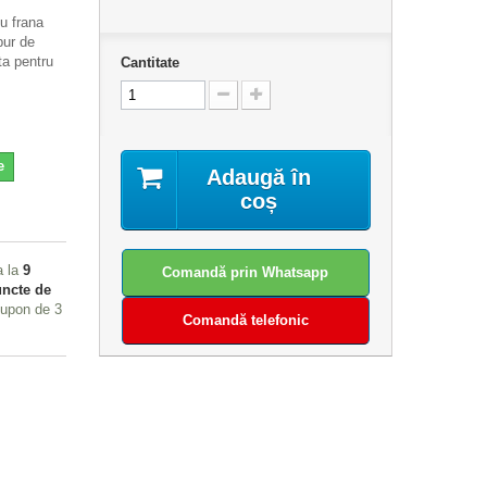
cu frana
bur de
ta pentru
Cantitate
e
Adaugă în
coș
a la
9
Comandă prin Whatsapp
ncte de
 cupon de
3
Comandă telefonic