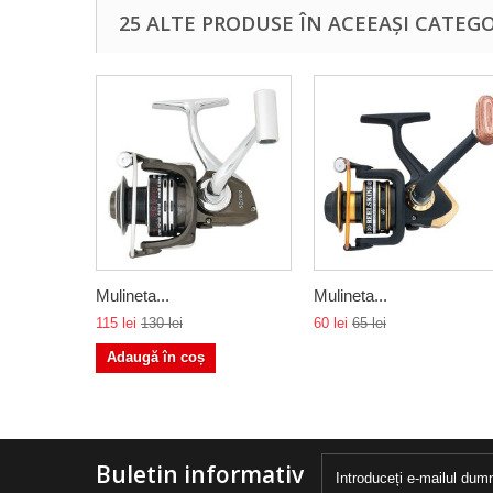
25 ALTE PRODUSE ÎN ACEEAȘI CATEGO
Mulineta...
Mulineta...
115 lei
130 lei
60 lei
65 lei
Adaugă în coș
Buletin informativ