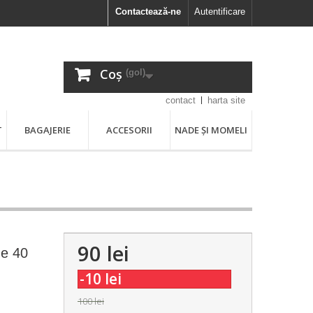
Contactează-ne
Autentificare
Coș
(gol)
contact
harta site
T
BAGAJERIE
ACCESORII
NADE ȘI MOMELI
90 lei
ne 40
-10 lei
100 lei