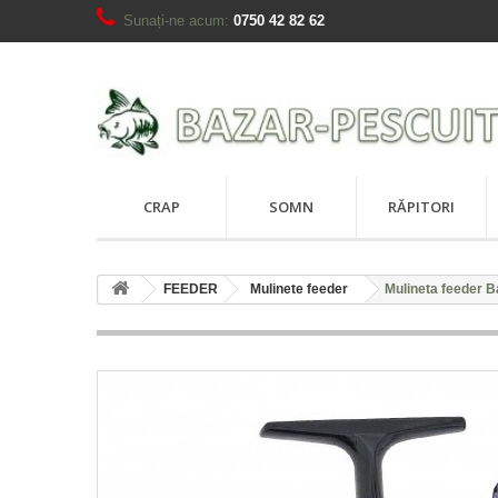
Sunați-ne acum:
0750 42 82 62
CRAP
SOMN
RĂPITORI
FEEDER
Mulinete feeder
Mulineta feeder 