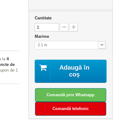
Cantitate
Marime
2.1 m
a la
4
ncte de
Adaugă în
 cupon de
1
coș
Comandă prin Whatsapp
Comandă telefonic