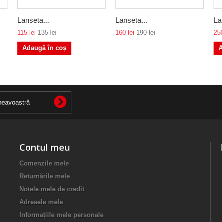
Lanseta...
Lanseta...
La
115 lei
135 lei
160 lei
190 lei
250
Adaugă în coș
A
Contul meu
Comenzile mele
Returnările mele
Notele mele de credit
Adresele mele
Informațiile mele personale