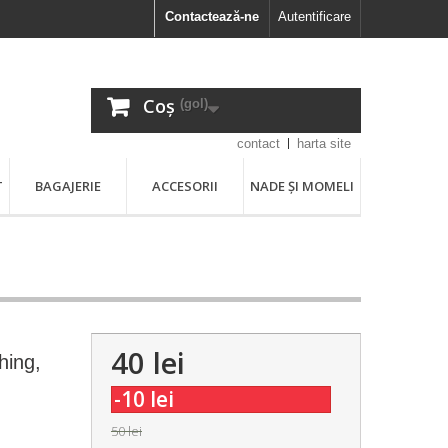
Contactează-ne
Autentificare
Coș
(gol)
contact
harta site
T
BAGAJERIE
ACCESORII
NADE ȘI MOMELI
40 lei
hing,
-10 lei
50 lei