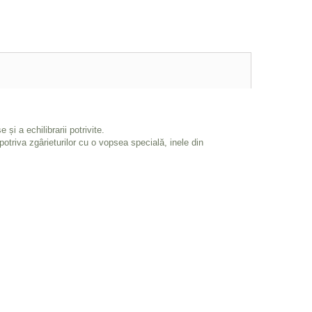
și a echilibrarii potrivite.
otriva zgârieturilor cu o vopsea specială, inele din