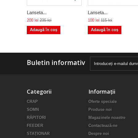
Lanseta...
Lanseta...
200 lei
235 lei
100 lei
115 lei
Adaugă în coș
Adaugă în coș
Buletin informativ
Categorii
Informații
CRAP
Oferte speciale
SOMN
Produse noi
RĂPITORI
Magazinele noastre
FEEDER
Contactează-ne
STAȚIONAR
Despre noi