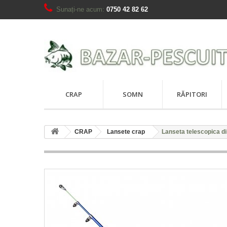
Sunați-ne acum:
0750 42 82 62
CRAP
SOMN
RĂPITORI
CRAP
Lansete crap
Lanseta telescopica di