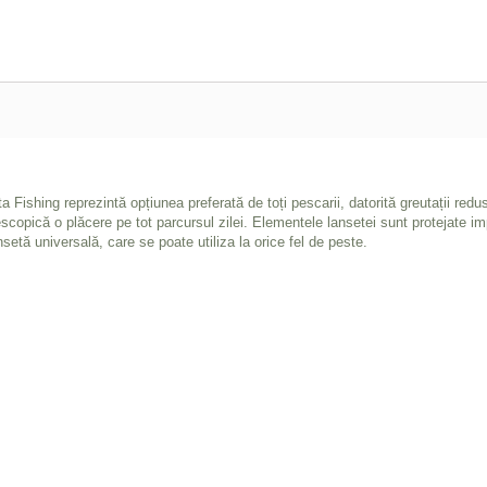
 Fishing reprezintă opțiunea preferată de toți pescarii, datorită greutații reduse 
copică o plăcere pe tot parcursul zilei. Elementele lansetei sunt protejate imp
setă universală, care se poate utiliza la orice fel de peste.