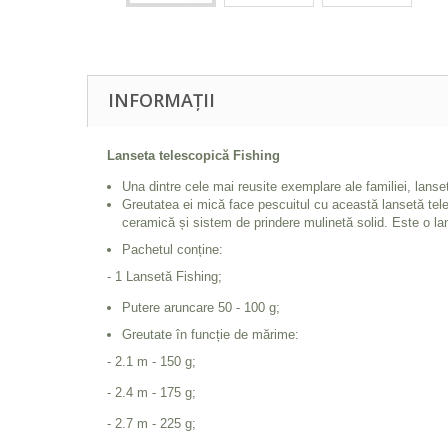
INFORMAȚII
Lanseta telescopică Fishing
Una dintre cele mai reusite exemplare ale familiei, lanseta
Greutatea ei mică face pescuitul cu această lansetă teles
ceramică și sistem de prindere mulinetă solid. Este o lan
Pachetul conține:
- 1 Lansetă Fishing;
Putere aruncare 50 - 100 g;
Greutate în funcție de mărime:
- 2.1 m - 150 g;
- 2.4 m - 175 g;
- 2.7 m - 225 g;