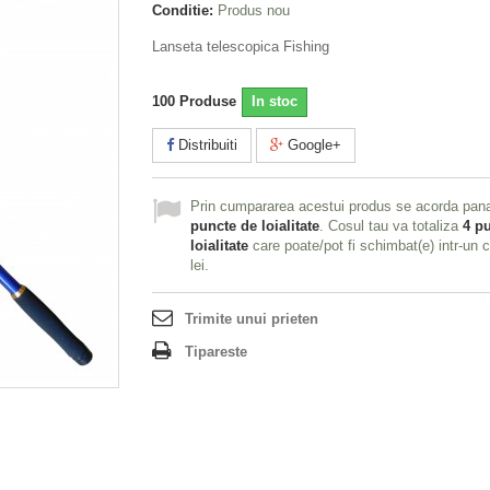
Conditie:
Produs nou
Lanseta telescopica Fishing
100
Produse
In stoc
Distribuiti
Google+
Prin cumpararea acestui produs se acorda pan
puncte de loialitate
. Cosul tau va totaliza
4
pu
loialitate
care poate/pot fi schimbat(e) intr-un
lei
.
Trimite unui prieten
Tipareste