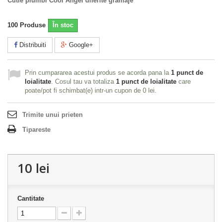
Cutie plumbi Cool Angel diferite gramaje
100
Produse
În stoc
Distribuiti
Google+
Prin cumpararea acestui produs se acorda pana la
1
punct de
loialitate
. Cosul tau va totaliza
1
punct de loialitate
care
poate/pot fi schimbat(e) intr-un cupon de
0 lei
.
Trimite unui prieten
Tipareste
10 lei
Cantitate