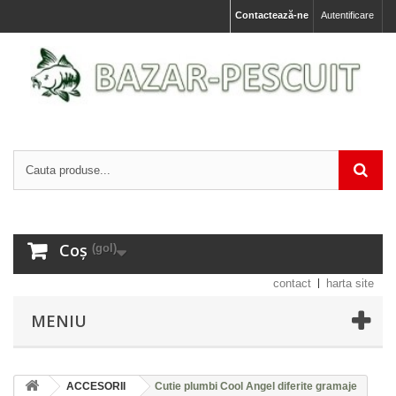
Contactează-ne
Autentificare
Coș
(gol)
contact
harta site
MENIU
ACCESORII
Cutie plumbi Cool Angel diferite gramaje