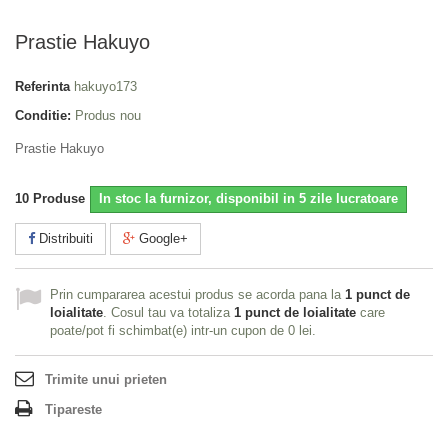
Prastie Hakuyo
Referinta
hakuyo173
Conditie:
Produs nou
Prastie Hakuyo
10
Produse
In stoc la furnizor, disponibil in 5 zile lucratoare
Distribuiti
Google+
Prin cumpararea acestui produs se acorda pana la
1
punct de
loialitate
. Cosul tau va totaliza
1
punct de loialitate
care
poate/pot fi schimbat(e) intr-un cupon de
0 lei
.
Trimite unui prieten
Tipareste