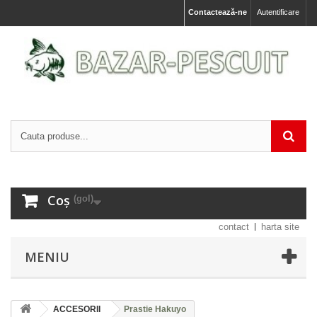
Contactează-ne
Autentificare
Coș
(gol)
contact
harta site
MENIU
ACCESORII
Prastie Hakuyo