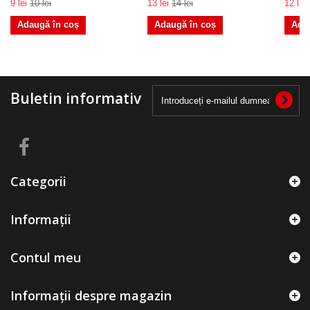
9 lei
10 lei
13 lei
14 lei
12 lei
Adaugă în coș
Adaugă în coș
Ada
Buletin informativ
Categorii
Informații
Contul meu
Informații despre magazin