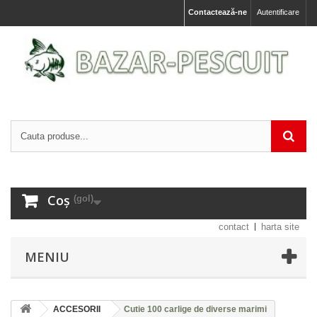
Contactează-ne
Autentificare
Coș
(gol)
contact
harta site
MENIU
ACCESORII
Cutie 100 carlige de diverse marimi