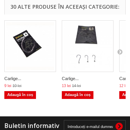
30 ALTE PRODUSE ÎN ACEEAȘI CATEGORIE:
Carlige...
Carlige...
Carlig
9 lei
10 lei
13 lei
14 lei
12 lei
Adaugă în coș
Adaugă în coș
Ada
Buletin informativ