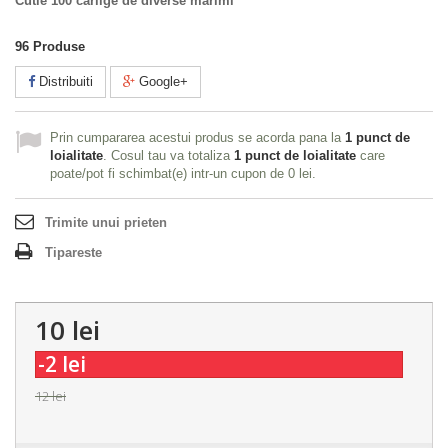
Cutie 100 carlige de diverse marimi
96
Produse
Distribuiti
Google+
Prin cumpararea acestui produs se acorda pana la
1
punct de
loialitate
. Cosul tau va totaliza
1
punct de loialitate
care
poate/pot fi schimbat(e) intr-un cupon de
0 lei
.
Trimite unui prieten
Tipareste
10 lei
-2 lei
12 lei