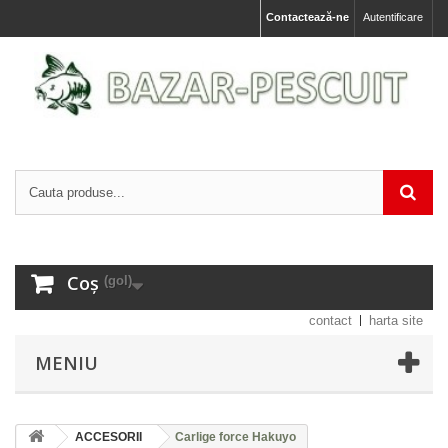
Contactează-ne
Autentificare
Coș
(gol)
contact
harta site
MENIU
ACCESORII
Carlige force Hakuyo