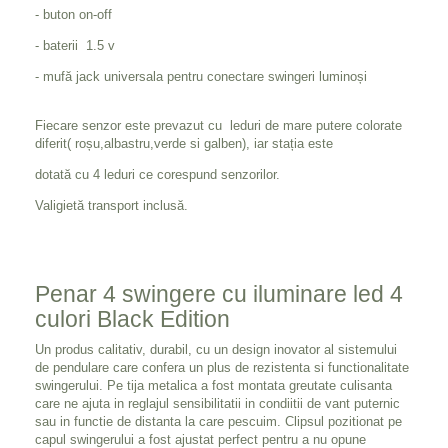
- buton on-off
- baterii 1.5 v
- mufă jack universala pentru conectare swingeri luminoși
Fiecare senzor este prevazut cu leduri de mare putere colorate
diferit( roșu,albastru,verde si galben), iar stația este
dotată cu 4 leduri ce corespund senzorilor.
Valigietă transport inclusă.
Penar 4 swingere cu iluminare led 4
culori Black Edition
Un produs calitativ, durabil, cu un design inovator al sistemului
de pendulare care confera un plus de rezistenta si functionalitate
swingerului. Pe tija metalica a fost montata greutate culisanta
care ne ajuta in reglajul sensibilitatii in condiitii de vant puternic
sau in functie de distanta la care pescuim. Clipsul pozitionat pe
capul swingerului a fost ajustat perfect pentru a nu opune