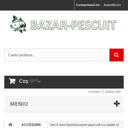
Contactează-ne
Autentificare
Coș
(gol)
contact
harta site
MENIU
ACCESORII
Set 4 avertizori/senzori pescuit cu statie si