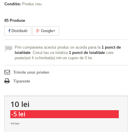
Conditie:
Produs nou
85
Produse
Distribuiti
Google+
Prin cumpararea acestui produs se acorda pana la
1
punct de
loialitate
. Cosul tau va totaliza
1
punct de loialitate
care
poate/pot fi schimbat(e) intr-un cupon de
0 lei
.
Trimite unui prieten
Tipareste
10 lei
-5 lei
15 lei