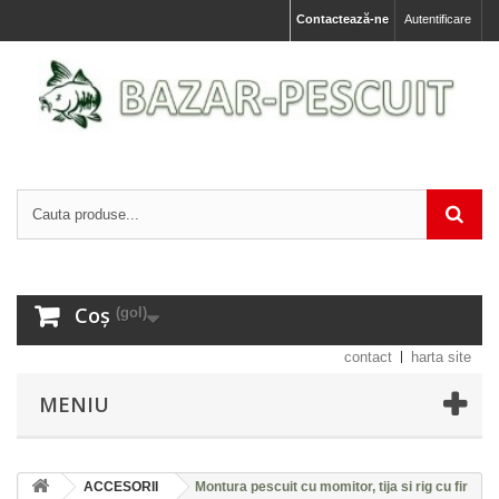
Contactează-ne
Autentificare
Coș
(gol)
contact
harta site
MENIU
ACCESORII
Montura pescuit cu momitor, tija si rig cu fir