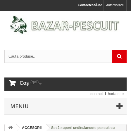
Contactează-ne
Autentificare
Coș
(gol)
contact
harta site
MENIU
ACCESORII
Set 2 suporti undite/lansete pescuit cu