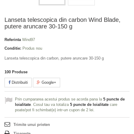
Lanseta telescopica din carbon Wind Blade,
putere aruncare 30-150 g
Referinta
Wind97
Conditie:
Produs nou
Lanseta telescopica din carbon, putere aruncare 30-150 g
100
Produse
Distribuiti
Google+
Prin cumpararea acestui produs se acorda pana la
5
puncte de
loialitate
. Cosul tau va totaliza
5
puncte de loialitate
care
poate/pot fi schimbat(e) intr-un cupon de
2 lei
.
Trimite unui prieten
Tipareste