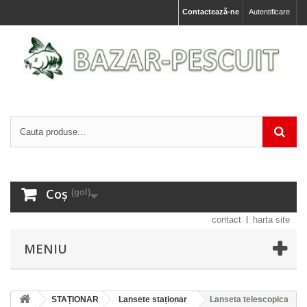
Contactează-ne
Autentificare
Coș
(gol)
contact
harta site
MENIU
STAȚIONAR
Lansete staționar
Lanseta telescopica