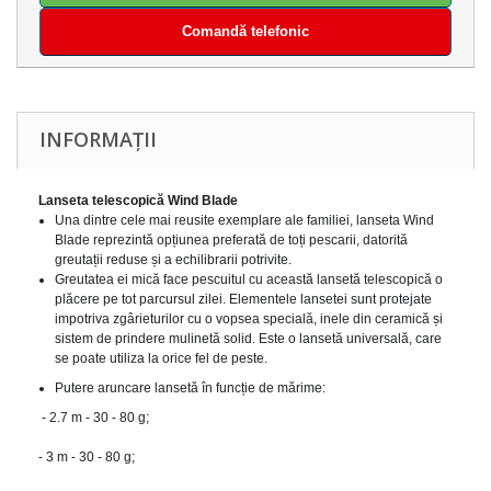
Comandă telefonic
INFORMAȚII
Lanseta telescopică Wind Blade
Una dintre cele mai reusite exemplare ale familiei, lanseta Wind 
Blade reprezintă opțiunea preferată de toți pescarii, datorită 
greutații reduse și a echilibrarii potrivite.
Greutatea ei mică face pescuitul cu această lansetă telescopică o 
plăcere pe tot parcursul zilei. Elementele lansetei sunt protejate 
impotriva zgârieturilor cu o vopsea specială, inele din ceramică și 
sistem de prindere mulinetă solid. Este o lansetă universală, care 
se poate utiliza la orice fel de peste. 
Putere aruncare lansetă în funcție de mărime:
 - 2.7 m - 30 - 80 g;
- 3 m - 30 - 80 g;