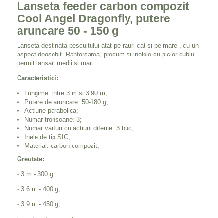
Lanseta feeder carbon compozit
Cool Angel Dragonf
ly, putere
aruncare 50 - 150 g
Lanseta destinata pescuitului atat pe rauri cat si pe mare , cu un
aspect deosebit. Ranforsarea, precum si inelele cu picior dublu
permit lansari medii si mari.
Caracteristici:
Lungime: intre 3 m si 3.90 m;
Putere de aruncare: 50-180 g;
Actiune parabolica;
Numar tronsoane: 3;
Numar varfuri cu actiuni diferite: 3 buc;
Inele de tip SIC;
Material: carbon compozit;
Greutate:
- 3 m - 300 g;
- 3.6 m - 400 g;
- 3.9 m - 450 g;