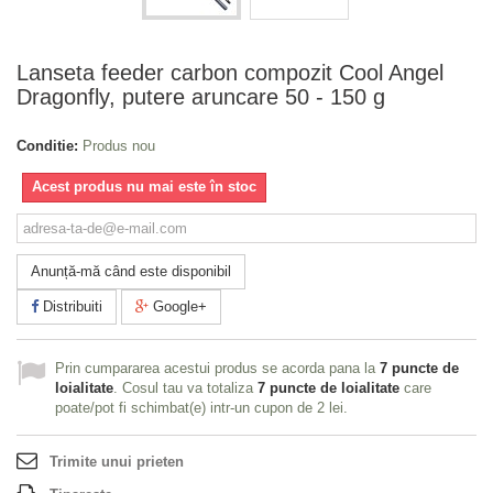
Lanseta feeder carbon compozit Cool Angel
Dragonfly, putere aruncare 50 - 150 g
Conditie:
Produs nou
Acest produs nu mai este în stoc
Anunță-mă când este disponibil
Distribuiti
Google+
Prin cumpararea acestui produs se acorda pana la
7
puncte de
loialitate
. Cosul tau va totaliza
7
puncte de loialitate
care
poate/pot fi schimbat(e) intr-un cupon de
2 lei
.
Trimite unui prieten