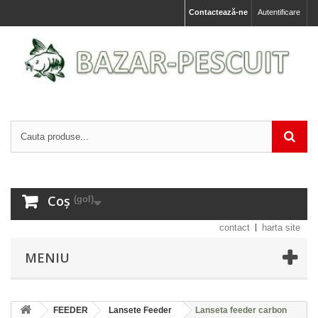
Contactează-ne
Autentificare
Coș
(gol)
contact
harta site
MENIU
FEEDER
Lansete Feeder
Lanseta feeder carbon