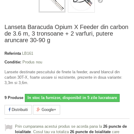
Lanseta Baracuda Opium X Feeder din carbon
de 3.6 m, 3 tronsoane + 2 varfuri, putere
aruncare 30-90 g
Referinta
LB161
Conditie:
Produs nou
Lansete destinate pescuitului de finete la feeder, avand blancul din
carbon 30T-X, foarte usoare si rezistente, prezente in doua variante:
3,3m si 3,6m.
9
Produse
In stoc la furnizor, disponibil in 5 zile lucratoare
Distribuiti
Google+
Prin cumpararea acestui produs se acorda pana la
26
puncte de
loialitate
. Cosul tau va totaliza
26
puncte de loialitate
care