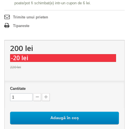
poate/pot fi schimbat(e) intr-un cupon de
6 lei
.
Trimite unui prieten
Tipareste
200 lei
-20 lei
220 lei
Cantitate
Adaugă în coș