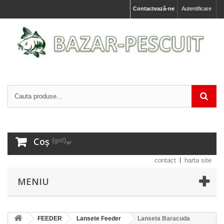
Contactează-ne
Autentificare
Coș
(gol)
contact
harta site
MENIU
FEEDER
Lansete Feeder
Lanseta Baracuda