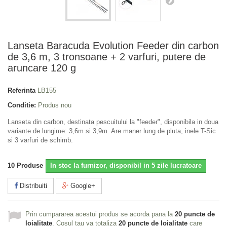
Lanseta Baracuda Evolution Feeder din carbon
de 3,6 m, 3 tronsoane + 2 varfuri, putere de
aruncare 120 g
Referinta
LB155
Conditie:
Produs nou
Lanseta din carbon, destinata pescuitului la "feeder", disponibila in doua
variante de lungime: 3,6m si 3,9m. Are maner lung de pluta, inele T-Sic
si 3 varfuri de schimb.
10
Produse
In stoc la furnizor, disponibil in 5 zile lucratoare
Distribuiti
Google+
Prin cumpararea acestui produs se acorda pana la
20
puncte de
loialitate
. Cosul tau va totaliza
20
puncte de loialitate
care