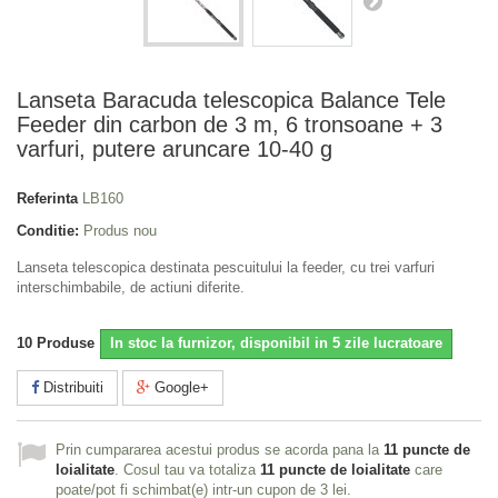
Lanseta Baracuda telescopica Balance Tele
Feeder din carbon de 3 m, 6 tronsoane + 3
varfuri, putere aruncare 10-40 g
Referinta
LB160
Conditie:
Produs nou
Lanseta telescopica destinata pescuitului la feeder, cu trei varfuri
interschimbabile, de actiuni diferite.
10
Produse
In stoc la furnizor, disponibil in 5 zile lucratoare
Distribuiti
Google+
Prin cumpararea acestui produs se acorda pana la
11
puncte de
loialitate
. Cosul tau va totaliza
11
puncte de loialitate
care
poate/pot fi schimbat(e) intr-un cupon de
3 lei
.