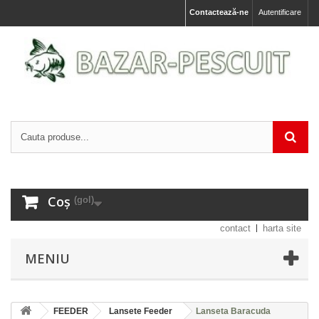
Contactează-ne
Autentificare
Coș
(gol)
contact
harta site
MENIU
FEEDER
Lansete Feeder
Lanseta Baracuda