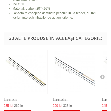
Inele: 11
Material: carbon 20T<95%
Lanseta telescopica destinata pescuitului la feeder, cu trei
varfuri interschimbabile, de actiuni diferite.
30 ALTE PRODUSE ÎN ACEEAȘI CATEGORIE:
Lanseta...
Lanseta...
Lanse
235 lei
260 lei
290 lei
325 lei
245 le