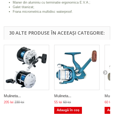
Maner din aluminiu cu terminatie ergonomica E.V.A.;
Galet titanizat;
Frana micrometrica multidisc waterproof.
30 ALTE PRODUSE ÎN ACEEAȘI CATEGORIE:
Mulineta...
Mulineta...
Muline
205 lei
230 lei
55 lei
60 lei
60 lei
Adaugă în coș
Ada