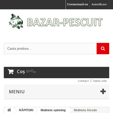
Contactează-ne
Autentificare
Coș
(gol)
contact
harta site
MENIU
RĂPITORI
Mulinete spinning
Mulineta Alcedo