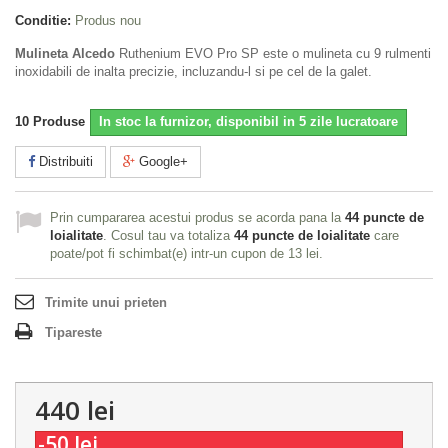
Conditie:
Produs nou
Mulineta Alcedo
Ruthenium EVO Pro SP este o mulineta cu 9 rulmenti
inoxidabili de inalta precizie, incluzandu-l si pe cel de la galet.
10
Produse
In stoc la furnizor, disponibil in 5 zile lucratoare
Distribuiti
Google+
Prin cumpararea acestui produs se acorda pana la
44
puncte de
loialitate
. Cosul tau va totaliza
44
puncte de loialitate
care
poate/pot fi schimbat(e) intr-un cupon de
13 lei
.
Trimite unui prieten
Tipareste
440 lei
-50 lei