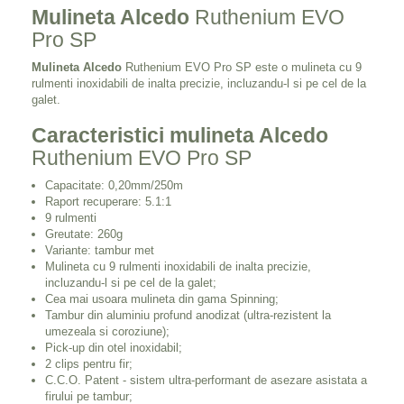
Mulineta Alcedo
Ruthenium EVO
Pro SP
Mulineta Alcedo
Ruthenium EVO Pro SP este o mulineta cu 9
rulmenti inoxidabili de inalta precizie, incluzandu-l si pe cel de la
galet.
Caracteristici mulineta Alcedo
Ruthenium EVO Pro SP
Capacitate: 0,20mm/250m
Raport recuperare: 5.1:1
9 rulmenti
Greutate: 260g
Variante: tambur met
Mulineta cu 9 rulmenti inoxidabili de inalta precizie,
incluzandu-l si pe cel de la galet;
Cea mai usoara mulineta din gama Spinning;
Tambur din aluminiu profund anodizat (ultra-rezistent la
umezeala si coroziune);
Pick-up din otel inoxidabil;
2 clips pentru fir;
C.C.O. Patent - sistem ultra-performant de asezare asistata a
firului pe tambur;