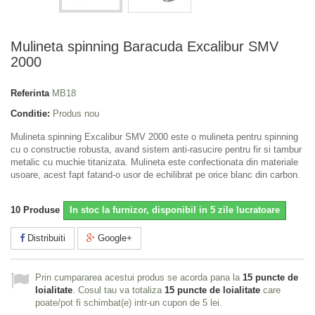
Mulineta spinning Baracuda Excalibur SMV
2000
Referinta
MB18
Conditie:
Produs nou
Mulineta spinning Excalibur SMV 2000 este o mulineta pentru spinning
cu o constructie robusta, avand sistem anti-rasucire pentru fir si tambur
metalic cu muchie titanizata. Mulineta este confectionata din materiale
usoare, acest fapt fatand-o usor de echilibrat pe orice blanc din carbon.
10
Produse
In stoc la furnizor, disponibil in 5 zile lucratoare
Distribuiti
Google+
Prin cumpararea acestui produs se acorda pana la
15
puncte de
loialitate
. Cosul tau va totaliza
15
puncte de loialitate
care
poate/pot fi schimbat(e) intr-un cupon de
5 lei
.