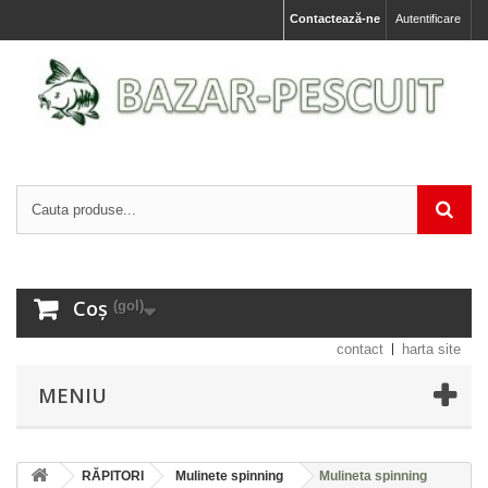
Contactează-ne
Autentificare
Coș
(gol)
contact
harta site
MENIU
RĂPITORI
Mulinete spinning
Mulineta spinning