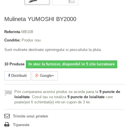
Mulineta YUMOSHI BY2000
Referinta
MB108
Conditie:
Produs nou
Sunt mulinete destinate spinningului si pescuitului la pluta.
10
Produse
In stoc la furnizor, disponibil in 5 zile lucratoare
Distribuiti
Google+
Prin cumpararea acestui produs se acorda pana la
9
puncte de
loialitate
. Cosul tau va totaliza
9
puncte de loialitate
care
poate/pot fi schimbat(e) intr-un cupon de
3 lei
.
Trimite unui prieten
Tipareste