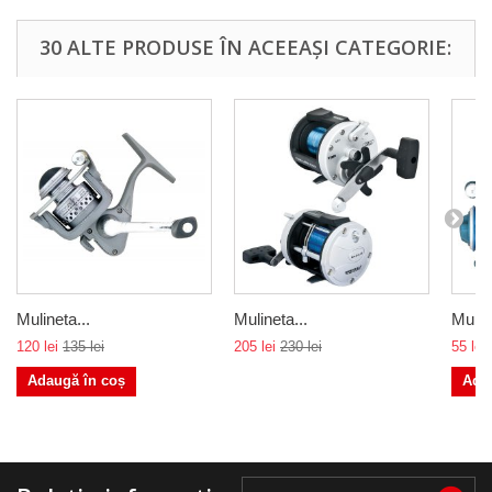
30 ALTE PRODUSE ÎN ACEEAȘI CATEGORIE:
Mulineta...
Mulineta...
Muline
120 lei
135 lei
205 lei
230 lei
55 lei
Adaugă în coș
Ada