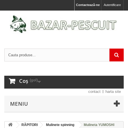
Contactează-ne
Autentificare
Coș
(gol)
contact
harta site
MENIU
RĂPITORI
Mulinete spinning
Mulineta YUMOSHI