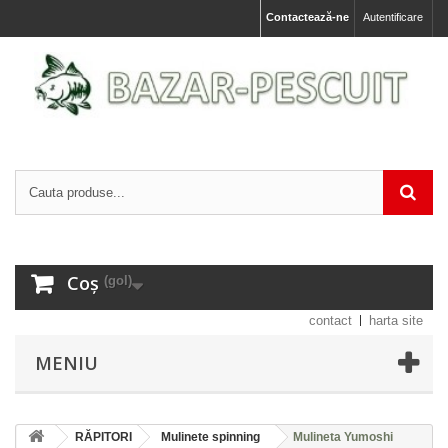
Contactează-ne
Autentificare
Coș
(gol)
contact
harta site
MENIU
RĂPITORI
Mulinete spinning
Mulineta Yumoshi