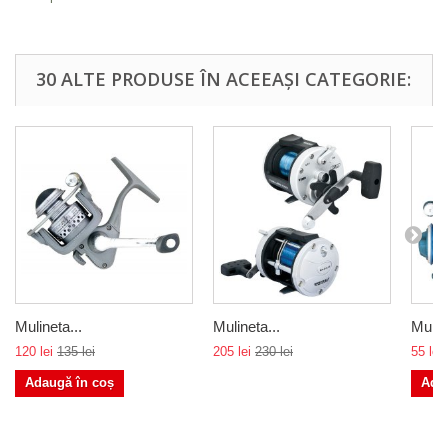
30 ALTE PRODUSE ÎN ACEEAȘI CATEGORIE:
Mulineta...
Mulineta...
Muline
120 lei
135 lei
205 lei
230 lei
55 lei
Adaugă în coș
Ada