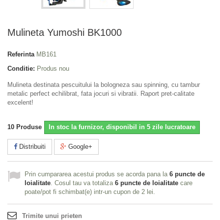
Mulineta Yumoshi BK1000
Referinta
MB161
Conditie:
Produs nou
Mulineta destinata pescuitului la bologneza sau spinning, cu tambur
metalic perfect echilibrat, fata jocuri si vibratii. Raport pret-calitate
excelent!
10
Produse
In stoc la furnizor, disponibil in 5 zile lucratoare
Distribuiti
Google+
Prin cumpararea acestui produs se acorda pana la
6
puncte de
loialitate
. Cosul tau va totaliza
6
puncte de loialitate
care
poate/pot fi schimbat(e) intr-un cupon de
2 lei
.
Trimite unui prieten