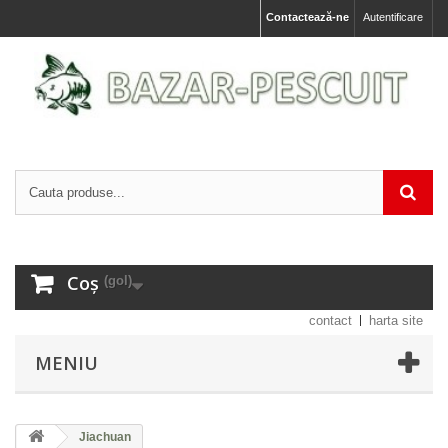
Contactează-ne
Autentificare
Coș
(gol)
contact
harta site
MENIU
Jiachuan