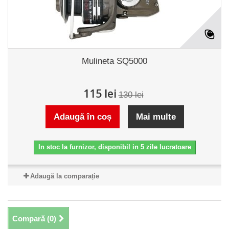
Mulineta SQ5000
115 lei
130 lei
Adaugă în coș
Mai multe
In stoc la furnizor, disponibil in 5 zile lucratoare
Adaugă la comparație
Compară (
0
)