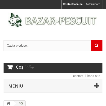
Contactează-ne
Autentificare
Coș
(gol)
contact
harta site
MENIU
SQ