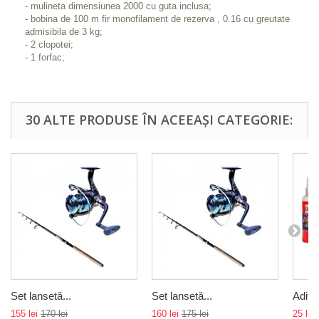
- mulineta dimensiunea 2000 cu guta inclusa;
- bobina de 100 m fir monofilament de rezerva , 0.16 cu greutate
admisibila de 3 kg;
- 2 clopotei;
- 1 forfac;
30 ALTE PRODUSE ÎN ACEEAȘI CATEGORIE:
Set lansetă...
Set lansetă...
Aditiv
155 lei
170 lei
160 lei
175 lei
25 lei