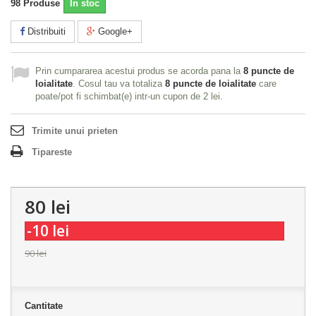
98
Produse
În stoc
Distribuiti
Google+
Prin cumpararea acestui produs se acorda pana la
8
puncte de
loialitate
. Cosul tau va totaliza
8
puncte de loialitate
care
poate/pot fi schimbat(e) intr-un cupon de
2 lei
.
Trimite unui prieten
Tipareste
80 lei
-10 lei
90 lei
Cantitate