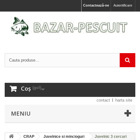
Contactează-ne
Autentificare
Coș
(gol)
contact
harta site
MENIU
CRAP
Juvelnice si mincioguri
Juvelnic 3 cercuri