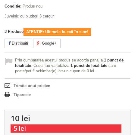
Conditie:
Produs nou
Juvelnic cu plutitori 3 cercuri
3
Produse
ATENTIE: Ultimele bucati în stoc!
Distribuiti
Google+
Prin cumpararea acestui produs se acorda pana la
1
punct de
loialitate
. Cosul tau va totaliza
1
punct de loialitate
care
poate/pot fi schimbat(e) intr-un cupon de
0 lei
.
Trimite unui prieten
Tipareste
10 lei
-5 lei