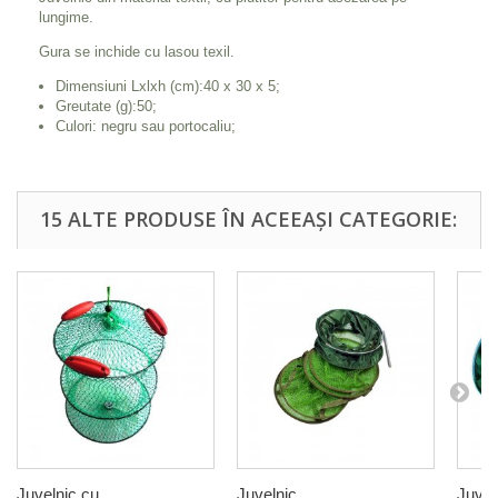
lungime.
Gura se inchide cu lasou texil.
Dimensiuni Lxlxh (cm):40 x 30 x 5;
Greutate (g):50;
Culori: negru sau portocaliu;
15 ALTE PRODUSE ÎN ACEEAȘI CATEGORIE:
Juvelnic cu...
Juvelnic...
Juveln