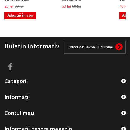
25 lei
30 lei
50 lei
60 lei
70 lei
Adaugă în coș
Ada
Buletin informativ
Categorii
Informații
Contul meu
Informații despre magazin