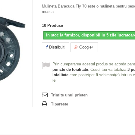
Mulineta Baracuda Fly 70 este o mulineta pentru pesc
musca.
10
Produse
In stoc la furnizor, disponibil in 5 zile lucratoar
Distribuiti
Google+
Prin cumpararea acestui produs se acorda pan
puncte de loialitate
. Cosul tau va totaliza
3
pu
loialitate
care poate/pot fi schimbat(e) intr-un
lei
.
Trimite unui prieten
Tipareste