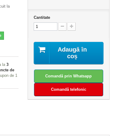
uit la
Cantitate
e
Adaugă în
coș
a la
3
ncte de
 cupon de
1
Comandă prin Whatsapp
Comandă telefonic