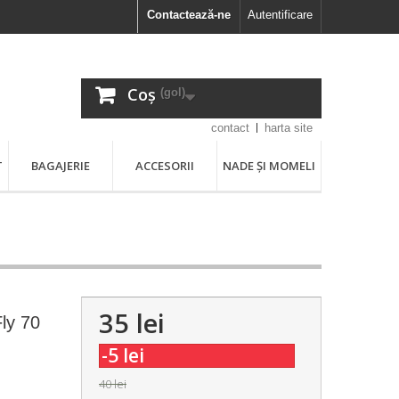
Contactează-ne
Autentificare
Coș
(gol)
contact
harta site
T
BAGAJERIE
ACCESORII
NADE ȘI MOMELI
35 lei
ly 70
-5 lei
40 lei