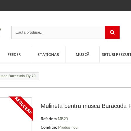
FEEDER
STAȚIONAR
MUSCĂ
SETURI PESCUI
usca Baracuda Fly 70
REDUCERI!
Mulineta pentru musca Baracuda F
Referinta
MB29
Conditie:
Produs nou