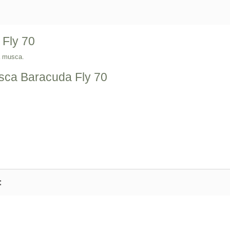
 Fly 70
a musca.
usca Baracuda Fly 70
: