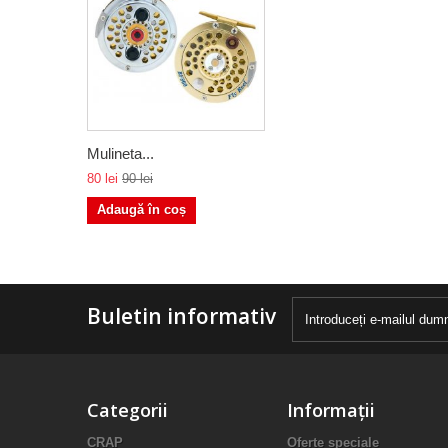
Mulineta...
80 lei
90 lei
Adaugă în coș
Buletin informativ
Categorii
Informații
CRAP
Oferte speciale