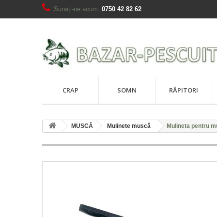
Sunați-ne acum:
0750 42 82 62
CRAP
SOMN
RĂPITORI
MUSCĂ
Mulinete muscă
Mulineta pentru m