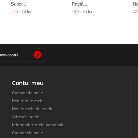
Super...
Pastă...
Na
17 lei
18 lei
14 lei
15 lei
12 
Contul meu
Comenzile mele
Returnările mele
Notele mele de credit
Adresele mele
Informațiile mele personale
Cupoanele mele