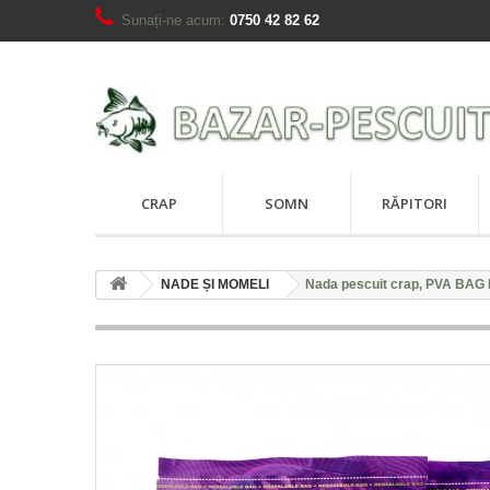
Sunați-ne acum:
0750 42 82 62
CRAP
SOMN
RĂPITORI
NADE ȘI MOMELI
Nada pescuit crap, PVA BAG 