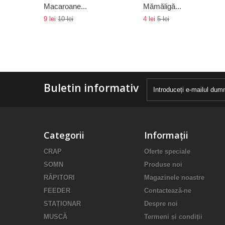
Macaroane...
Mămăligă...
9 lei
10 lei
4 lei
5 lei
Buletin informativ
Categorii
Informații
CRAP
Oferte speciale
SOMN
Produse noi
RĂPITORI
Magazinele noastre
FEEDER
Contactează-ne
STAȚIONAR
Despre noi
MUSCĂ
Termeni și condiții