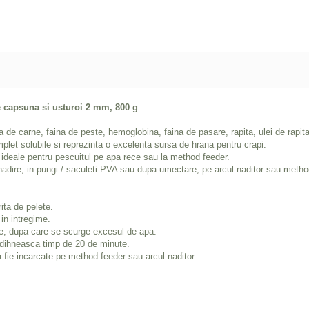
capsuna si usturoi 2 mm, 800 g
a de carne, faina de peste, hemoglobina, faina de pasare, rapita, ulei de rapita,
plet solubile si reprezinta o excelenta sursa de hrana pentru crapi.
 ideale pentru pescuitul pe apa rece sau la method feeder.
 nadire, in pungi / saculeti PVA sau dupa umectare, pe arcul naditor sau metho
ita de pelete.
in intregime.
e, dupa care se scurge excesul de apa.
odihneasca timp de 20 de minute.
 fie incarcate pe method feeder sau arcul naditor.