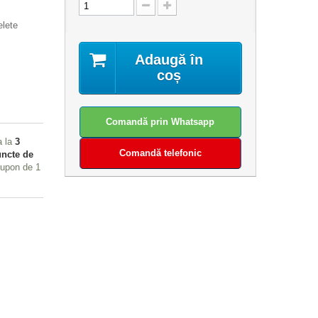
lete
Adaugă în
coș
Comandă prin Whatsapp
a la
3
Comandă telefonic
ncte de
 cupon de
1