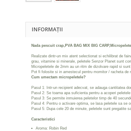
INFORMAȚII
Nada pescuit crap,PVA BAG MIX BIG CARP,Micropelete 
Realizate dintr-un mix atent selectionat si echilibrat de fain
grau, vitamine si minerale, peletele Senzor Planet sunt com
Micropeletele de 2mm au un ritm de dizolvare rapid si sunt
Pot fi folosite si in amestecul pentru momitor / racheta de
Cum umectam micropeletele?
Pasul 1: Intr-un recipient adecvat, se adauga cantitatea dor
Pasul 2: Se toarna apa suficienta pentru a acoperi peletele 
Pasul 3: Se permite inmuierea peletelor timp de 40 secund
Pasul 4: Pentru o activare optima, se lasa peletele sa se 
Pasul 5: Dupa cele 20 de minute, peletele sunt pregatite sa
Caracteristici
Aroma: Robin Red