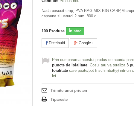
Conditie:
Produs nou
Nada pescuit crap, PVA BAG MIX BIG CARP,Micrope
capsuna si usturoi 2 mm, 800 g
100
Produse
În stoc
Distribuiti
Google+
Prin cumpararea acestui produs se acorda pan
puncte de loialitate
. Cosul tau va totaliza
3
pu
loialitate
care poate/pot fi schimbat(e) intr-un
lei
.
Trimite unui prieten
Tipareste