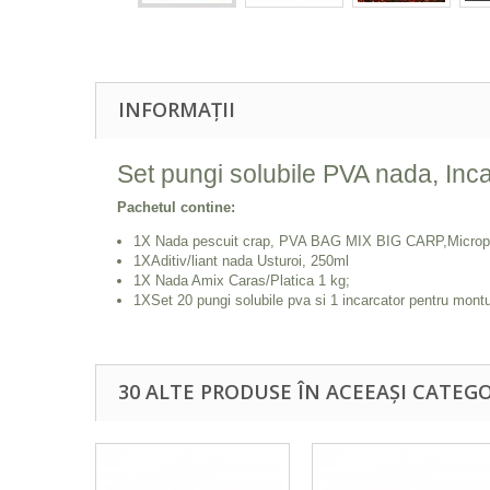
INFORMAȚII
Set pungi solubile PVA nada, Inc
Pachetul contine:
1X Nada pescuit crap, PVA BAG MIX BIG CARP,Micropel
1XAditiv/liant nada Usturoi, 250ml
1X Nada Amix Caras/Platica 1 kg;
1XSet 20 pungi solubile pva si 1 incarcator pentru montu
30 ALTE PRODUSE ÎN ACEEAȘI CATEGO