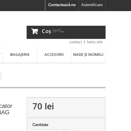
Contactează-ne
Autentificare
Coș
(gol)
contact
harta site
T
BAGAJERIE
ACCESORII
NADE ȘI MOMELI
70 lei
cator
 BAG
Cantitate