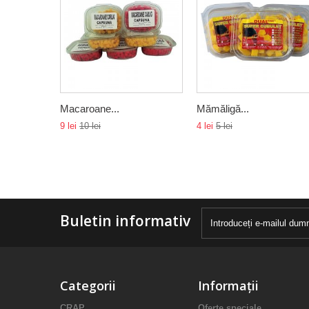
Macaroane...
Mămăligă...
9 lei
10 lei
4 lei
5 lei
Buletin informativ
Categorii
Informații
CRAP
Oferte speciale