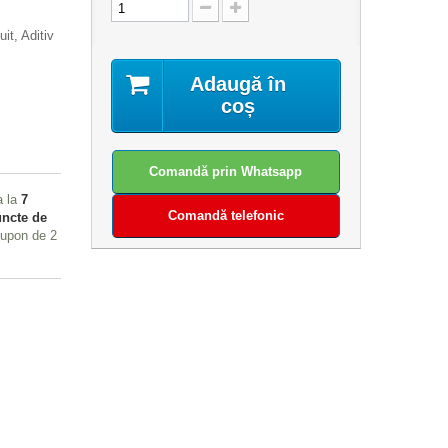
it, Aditiv
Adaugă în
coș
Comandă prin Whatsapp
a la
7
Comandă telefonic
ncte de
 cupon de
2