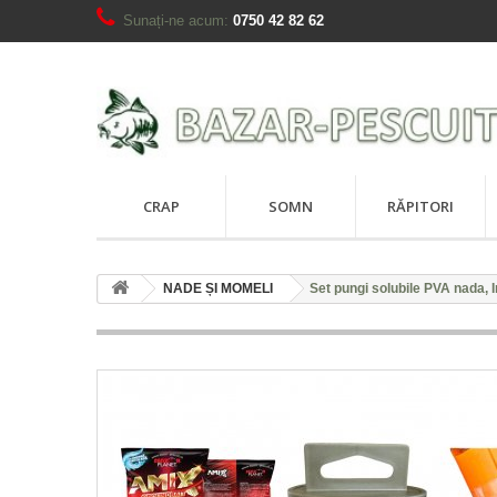
Sunați-ne acum:
0750 42 82 62
CRAP
SOMN
RĂPITORI
NADE ȘI MOMELI
Set pungi solubile PVA nada, 