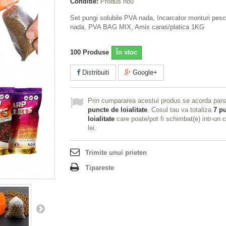
Conditie:
Produs nou
Set pungi solubile PVA nada, Incarcator monturi pescu
nada, PVA BAG MIX, Amix caras/platica 1KG
100
Produse
În stoc
Distribuiti
Google+
Prin cumpararea acestui produs se acorda pan
puncte de loialitate
. Cosul tau va totaliza
7
pu
loialitate
care poate/pot fi schimbat(e) intr-un
lei
.
Trimite unui prieten
Tipareste