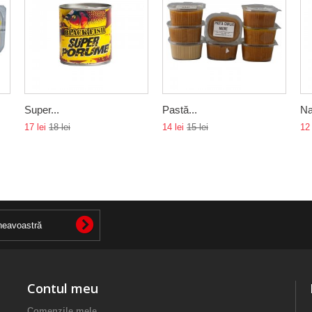
Super...
Pastă...
Na
17 lei
18 lei
14 lei
15 lei
12 
Contul meu
Comenzile mele