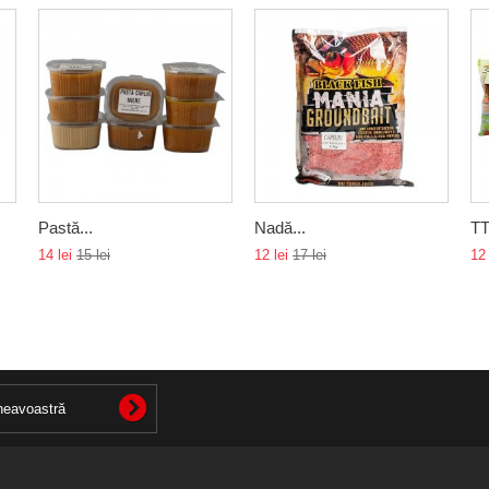
Pastă...
Nadă...
TT
14 lei
15 lei
12 lei
17 lei
12 