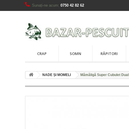
Sunați-ne acum:
0750 42 82 62
CRAP
SOMN
RĂPITORI
NADE ȘI MOMELI
Mămăligă Super Cubulet Dual