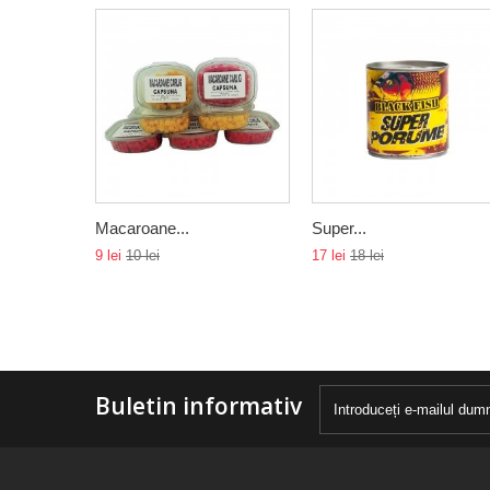
Macaroane...
Super...
9 lei
10 lei
17 lei
18 lei
Buletin informativ