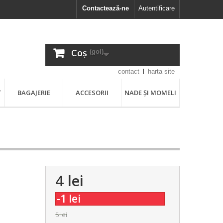
Contactează-ne
Autentificare
Coș
(gol)
contact
harta site
T
BAGAJERIE
ACCESORII
NADE ȘI MOMELI
4 lei
-1 lei
5 lei