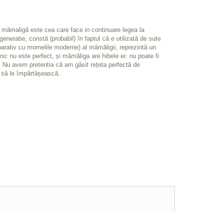
ala mămaligă este cea care face in continuare legea la
eneratie, constă (probabil) în faptul că e utilizată de sute
mparativ cu momelile moderne) al mămăligii, reprezintă un
ic nu este perfect, și mămăliga are hibele ei: nu poate fi
. Nu avem pretentia că am găsit rețeta perfectă de
a să le împărtășească.