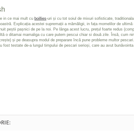
sh
ce in ce mai mult cu
boillies
-uri și cu tot soiul de mixuri sofisticate, tradition
noastră. Explicația acestei supremații a mămăligii, in fața momelilor de ultimă g
nuit peștii pașnici de pe la noi. Pe lânga acest lucru, prețul foarte redus (co
zultă o ditamai mamaliga cu care putem pescui chiar si două zile. Însă, cum nim
e acrește) și pe deasupra modul de preparare încă pune probleme multor pescari
au fost testate de-a lungul timpului de pescari serioși, care au avut bunăvoint
RIE: