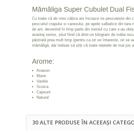
Mămăliga Super Cubulet Dual Fi
Cu toate că de vreo câțiva ani încoace se pescuiește din 
pescuitul crapului si carasului, pe apele salbatice din tara 
de ani, devenind în timp parte din meniul cu care s-au obiș
avantaj serios, știut fiind că dintr-un kilogram de mălai re
păstrată prea mult timp (pentru ca ori se întareste, ori s
mămăligă, dar trebuie să știți că toate rețetele de mai jos 
Arome:
Anason
Miere
Vanilie
Scoica
Capsuni
Natural
30 ALTE PRODUSE ÎN ACEEAȘI CATEGO