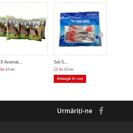
X Aromat...
Set 5...
Nada...
lei
17 lei
12 lei
17 lei
20 lei
Adaugă în coș
Adaugă î
Urmăriți-ne